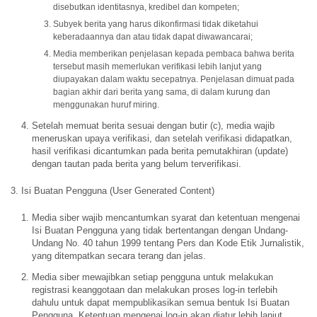
disebutkan identitasnya, kredibel dan kompeten;
Subyek berita yang harus dikonfirmasi tidak diketahui
keberadaannya dan atau tidak dapat diwawancarai;
Media memberikan penjelasan kepada pembaca bahwa berita
tersebut masih memerlukan verifikasi lebih lanjut yang
diupayakan dalam waktu secepatnya. Penjelasan dimuat pada
bagian akhir dari berita yang sama, di dalam kurung dan
menggunakan huruf miring.
Setelah memuat berita sesuai dengan butir (c), media wajib
meneruskan upaya verifikasi, dan setelah verifikasi didapatkan,
hasil verifikasi dicantumkan pada berita pemutakhiran (update)
dengan tautan pada berita yang belum terverifikasi.
3. Isi Buatan Pengguna (User Generated Content)
Media siber wajib mencantumkan syarat dan ketentuan mengenai
Isi Buatan Pengguna yang tidak bertentangan dengan Undang-
Undang No. 40 tahun 1999 tentang Pers dan Kode Etik Jurnalistik,
yang ditempatkan secara terang dan jelas.
Media siber mewajibkan setiap pengguna untuk melakukan
registrasi keanggotaan dan melakukan proses log-in terlebih
dahulu untuk dapat mempublikasikan semua bentuk Isi Buatan
Pengguna. Ketentuan mengenai log-in akan diatur lebih lanjut.