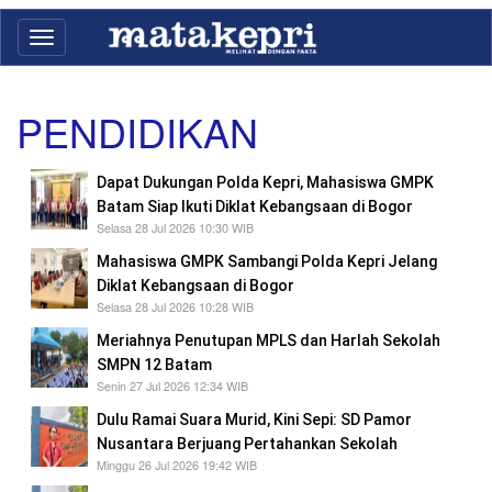
Toggle
navigation
PENDIDIKAN
Dapat Dukungan Polda Kepri, Mahasiswa GMPK
Batam Siap Ikuti Diklat Kebangsaan di Bogor
Selasa 28 Jul 2026 10:30 WIB
Mahasiswa GMPK Sambangi Polda Kepri Jelang
Diklat Kebangsaan di Bogor
Selasa 28 Jul 2026 10:28 WIB
Meriahnya Penutupan MPLS dan Harlah Sekolah
SMPN 12 Batam
Senin 27 Jul 2026 12:34 WIB
Dulu Ramai Suara Murid, Kini Sepi: SD Pamor
Nusantara Berjuang Pertahankan Sekolah
Minggu 26 Jul 2026 19:42 WIB