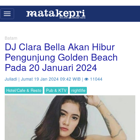
Toggle
navigation
Batam
DJ Clara Bella Akan Hibur
Pengunjung Golden Beach
Pada 20 Januari 2024
Juliadi | Jumat 19 Jan 2024 09:42 WIB |
11044
Hotel/Cafe & Resto
Pub & KTV
nightlife