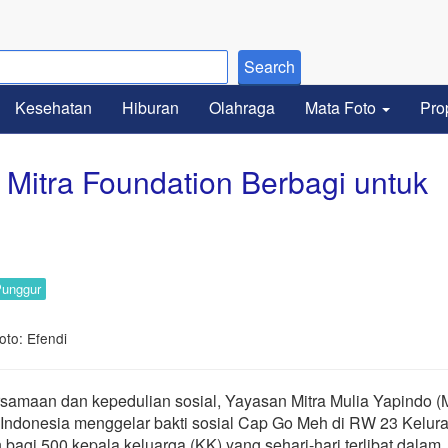
Kesehatan
Hiburan
Olahraga
Mata Foto
Pro
 Mitra Foundation Berbagi untuk
unggur
oto: Efendi
maan dan kepedulian sosial, Yayasan Mitra Mulia Yapindo (M
ndonesia menggelar bakti sosial Cap Go Meh di RW 23 Kelur
 bagi 500 kepala keluarga (KK) yang sehari-hari terlibat dalam