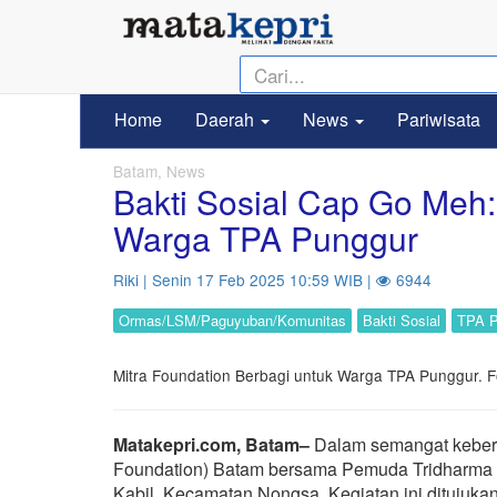
Home
Daerah
News
Pariwisata
Batam, News
Bakti Sosial Cap Go Meh:
Warga TPA Punggur
Riki | Senin 17 Feb 2025 10:59 WIB |
6944
Ormas/LSM/Paguyuban/Komunitas
Bakti Sosial
TPA P
Mitra Foundation Berbagi untuk Warga TPA Punggur. F
Matakepri.com, Batam–
Dalam semangat kebersa
Foundation) Batam bersama Pemuda Tridharma I
Kabil, Kecamatan Nongsa. Kegiatan ini ditujukan