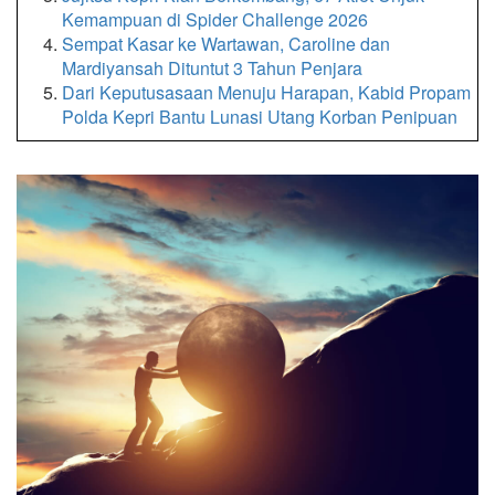
Kemampuan di Spider Challenge 2026
Sempat Kasar ke Wartawan, Caroline dan
Mardiyansah Dituntut 3 Tahun Penjara
Dari Keputusasaan Menuju Harapan, Kabid Propam
Polda Kepri Bantu Lunasi Utang Korban Penipuan