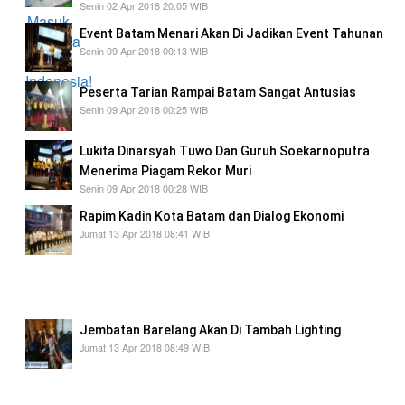
Senin 02 Apr 2018 20:05 WIB
Event Batam Menari Akan Di Jadikan Event Tahunan
Senin 09 Apr 2018 00:13 WIB
Peserta Tarian Rampai Batam Sangat Antusias
Senin 09 Apr 2018 00:25 WIB
Lukita Dinarsyah Tuwo Dan Guruh Soekarnoputra
Menerima Piagam Rekor Muri
Senin 09 Apr 2018 00:28 WIB
Rapim Kadin Kota Batam dan Dialog Ekonomi
Jumat 13 Apr 2018 08:41 WIB
kegiatan dialaog ekonomi ini berlangsung
mereka mengadakan rapat untuk membahas
perekonomian di Batam.
Jembatan Barelang Akan Di Tambah Lighting
Jumat 13 Apr 2018 08:49 WIB
untuk penunjang lokasi wisata kami sudah
menerapkan Batam Digital di beberapa tempat
wisata seperti di Navasa Bay Resort,Nongsa