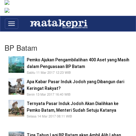
Toggle
navigation
BP Batam
Pemko Ajukan Pengambilalihan 400 Aset yang Masih
dalam Penguasaan BP Batam
Sabtu 11 Mar 2017 12:23 WIB
Apa Kabar Pasar Induk Jodoh yang Dibangun dari
Keringat Rakyat?
Senin 13 Mar 2017 16:40 WIB
Ternyata Pasar Induk Jodoh Akan Dialihkan ke
Pemko Batam, Menteri Sudah Setuju Katanya
Selasa 14 Mar 2017 08:11 WIB
Kita Tunggu Saja Apa Hasilnya?
Tiga Tahun Lagi BP Batam akan Ambil Alih Lahan