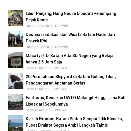
masyarakat sudah tidak bisa ditoleransi..!
Libur Panjang, Hang Nadim Dipadati Penumpang
Sejak Kamis
Jumat 14 Apr 2017 16:22 WIB
Destinasi Edukasi dan Wisata Batam Hadir dari
Proyek IPAL
Jumat 14 Apr 2017 16:30 WIB
Masa Iya!. Di Batam Ada SD Negeri yang Belajar
hanya 2,5 Jam Saja
Senin 17 Apr 2017 09:20 WIB
20 Perusahaan Shipyard di Batam Gulung Tikar,
Pengangguran Ancaman Serius
Senin 17 Apr 2017 09:29 WIB
Fantastis, Kenaikan UWTO Melangit Hingga Lima Kali
Lipat dari Sebelumnya
Senin 17 Apr 2017 21:24 WIB
Kisruh Ekonomi Batam Sudah Sampai Titik Klimaks,
Pusat Diminta Segera Ambil Langkah Taktis
Selasa 18 Apr 2017 12:32 WIB