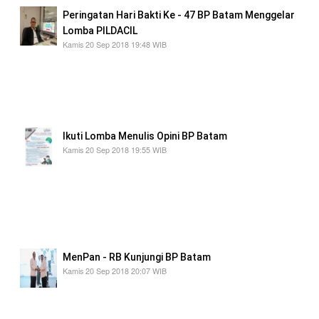
Peringatan Hari Bakti Ke - 47 BP Batam Menggelar
Lomba PILDACIL
Kamis 20 Sep 2018 19:48 WIB
Perlombaan PILDACIL BP Batam dibuka dari
tanggal 17 September 2018 s/d 4 Oktober 2018
dengan Target usia 6 - 12 tahun kategori Umum
dan Siswa SD/MI Sederajat se-Kota Batam
Ikuti Lomba Menulis Opini BP Batam
Kamis 20 Sep 2018 19:55 WIB
Koordinator Lomba Yudi H Purdaya mengajak
masyarakat, khususnya para pelajar dan
mahasiswa di kawasan Batam hingga
kecamatan Galang untuk berpatisipasi dalam
lomba tersebut
MenPan - RB Kunjungi BP Batam
Kamis 20 Sep 2018 20:07 WIB
Kunjungan diterima dengan hangat oleh Kepala
Badan Pengusahaan Batam, Lukita Dinarsyah
Tuwo di Balairung Sari BP Batam.