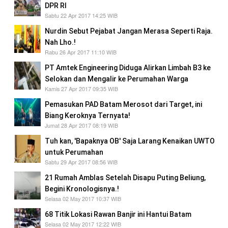
DPR RI
Sabtu 22 Apr 2017 14:25 WIB
Nurdin Sebut Pejabat Jangan Merasa Seperti Raja.
Nah Lho.!
Rabu 26 Apr 2017 11:10 WIB
PT Amtek Engineering Diduga Alirkan Limbah B3 ke
Selokan dan Mengalir ke Perumahan Warga
Kamis 27 Apr 2017 09:35 WIB
Pemasukan PAD Batam Merosot dari Target, ini
Biang Keroknya Ternyata!
Jumat 28 Apr 2017 08:19 WIB
Tuh kan, 'Bapaknya OB' Saja Larang Kenaikan UWTO
untuk Perumahan
Sabtu 29 Apr 2017 08:56 WIB
21 Rumah Amblas Setelah Disapu Puting Beliung,
Begini Kronologisnya.!
Selasa 02 May 2017 10:37 WIB
68 Titik Lokasi Rawan Banjir ini Hantui Batam
Selasa 02 May 2017 12:22 WIB