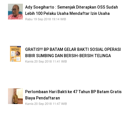
Ady Soegiharto : Semenjak Diterapkan OSS Sudah
Lebih 100 Pelaku Usaha Mendaftar Izin Usaha
Rabu 19 Sep 2018 19:14 WIB
Perusahaan tersebut yang akan masuk ke
Batam sekitar bulan April lalu, melalui jalur
reguler
GRATIS!!! BP BATAM GELAR BAKTI SOSIAL OPERASI
BIBIR SUMBING DAN BERSIH-BERSIH TELINGA
Kamis 20 Sep 2018 11:41 WIB
akti Sosial ini bertujuan untuk meningkatkan
derajat kesehatan masyarakat Batam, mulai
dari anak-anak hingga lansia
Perlombaan Hari Bakti ke 47 Tahun BP Batam Gratis
Biaya Pendaftaran
Kamis 20 Sep 2018 11:47 WIB
Tema dari kegiatan Tari Rampai Batam antar
SMA/Sederajat yaitu â€œpemahaman dan
kecintaan terhadap Seni Buday