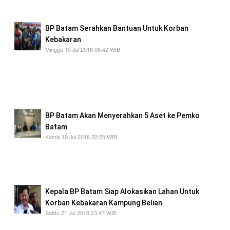
investor.
BP Batam Serahkan Bantuan Untuk Korban
Kebakaran
Minggu 15 Jul 2018 08:42 WIB
Bantuan diserahkan secara simbolis oleh
melalui Kasi Publikasi Sazani kepada Camat
Batam Kota dan Bendahara posko bantuan
yang selanjutnya diserahkan kepada warga.
BP Batam Akan Menyerahkan 5 Aset ke Pemko
Batam
Kamis 19 Jul 2018 22:25 WIB
Ini menunjukkan BP Batam dan Pemerintah
kota Batam komitmen bersinergi untuk
membangun kota Batam.
Kepala BP Batam Siap Alokasikan Lahan Untuk
Korban Kebakaran Kampung Belian
Sabtu 21 Jul 2018 23:47 WIB
Lukita mengaku telah membicarakan hal