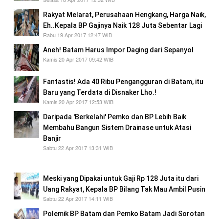
Rakyat Melarat, Perusahaan Hengkang, Harga Naik,
Eh..Kepala BP Gajinya Naik 128 Juta Sebentar Lagi
Rabu 19 Apr 2017 12:47 WIB
Aneh! Batam Harus Impor Daging dari Sepanyol
Kamis 20 Apr 2017 09:42 WIB
Fantastis! Ada 40 Ribu Pengangguran di Batam, itu
Baru yang Terdata di Disnaker Lho.!
Kamis 20 Apr 2017 12:53 WIB
Daripada 'Berkelahi' Pemko dan BP Lebih Baik
Membahu Bangun Sistem Drainase untuk Atasi
Banjir
Sabtu 22 Apr 2017 13:31 WIB
Ini jelas manfaatnya bagi rakyat bro.!
Meski yang Dipakai untuk Gaji Rp 128 Juta itu dari
Uang Rakyat, Kepala BP Bilang Tak Mau Ambil Pusin
Sabtu 22 Apr 2017 14:11 WIB
Polemik BP Batam dan Pemko Batam Jadi Sorotan