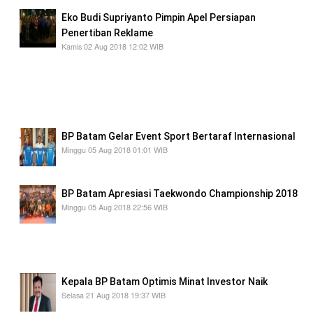
Eko Budi Supriyanto Pimpin Apel Persiapan
Penertiban Reklame
Kamis 02 Aug 2018 12:02 WIB
Bagi yang sudah memiliki izin sebaiknya
melakukan konfirmasi ke BP Batam dan akan di
beri waktu jeda untuk membongkar atau
memindahkannya.
BP Batam Gelar Event Sport Bertaraf Internasional
Minggu 05 Aug 2018 01:01 WIB
*BP Batam Montigo Trail Run 2018*
BP Batam Apresiasi Taekwondo Championship 2018
Minggu 05 Aug 2018 22:56 WIB
Melalui pembinaan olahraga, secara otomatis
kita telah membangun masyarakat yang lebih
sehat, sejahtera dan kompetitif,
Kepala BP Batam Optimis Minat Investor Naik
Selasa 21 Aug 2018 19:37 WIB
Indonesia memiliki daya tarik sebagai tujuan