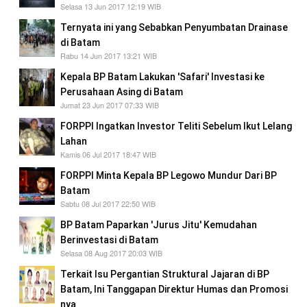
Selasa 13 Jun 2017 12:19 WIB
Ternyata ini yang Sebabkan Penyumbatan Drainase
di Batam
Rabu 14 Jun 2017 13:21 WIB
Kepala BP Batam Lakukan 'Safari' Investasi ke
Perusahaan Asing di Batam
Jumat 23 Jun 2017 07:33 WIB
FORPPI Ingatkan Investor Teliti Sebelum Ikut Lelang
Lahan
Kamis 06 Jul 2017 18:47 WIB
FORPPI Minta Kepala BP Legowo Mundur Dari BP
Batam
Sabtu 08 Jul 2017 22:50 WIB
BP Batam Paparkan 'Jurus Jitu' Kemudahan
Berinvestasi di Batam
Selasa 08 Aug 2017 20:03 WIB
Terkait Isu Pergantian Struktural Jajaran di BP
Batam, Ini Tanggapan Direktur Humas dan Promosi
nya