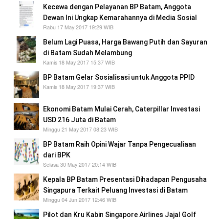
Kecewa dengan Pelayanan BP Batam, Anggota
Dewan Ini Ungkap Kemarahannya di Media Sosial
Rabu 17 May 2017 19:29 WIB
Belum Lagi Puasa, Harga Bawang Putih dan Sayuran
di Batam Sudah Melambung
Kamis 18 May 2017 15:37 WIB
BP Batam Gelar Sosialisasi untuk Anggota PPID
Kamis 18 May 2017 19:37 WIB
Ekonomi Batam Mulai Cerah, Caterpillar Investasi
USD 216 Juta di Batam
Minggu 21 May 2017 08:23 WIB
BP Batam Raih Opini Wajar Tanpa Pengecualiaan
dari BPK
Selasa 30 May 2017 20:14 WIB
Kepala BP Batam Presentasi Dihadapan Pengusaha
Singapura Terkait Peluang Investasi di Batam
Minggu 04 Jun 2017 12:46 WIB
Pilot dan Kru Kabin Singapore Airlines Jajal Golf