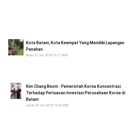
Lukita juga menyampaikan rasa bangga nya
karena pihaknya mendapakan apresiasi yang
tinggi dari Gubernur dan Kapolda Kepri atas
kinerja yang diberikan BP Batam terhadap
masyarakat
Kota Batam, Kota Keempat Yang Memiliki Lapangan
Panahan
Rabu 27 Jun 2018 13:17 WIB
saat ini sara dan prasarana yang masih belum
memadai. Dan lapangan yang ada baru ada
dua
Kim Chang Beom : Pemerintah Korea Konsentrasi
Terhadap Perluasan Investasi Perusahaan Korea di
Batam
Jumat 29 Jun 2018 13:02 WIB
Batam dengan segala potensi yang dimiliki
meliputi hubungan logistik dan pariwisata
sangat bernilai tinggi bagi perusahaan yang
ada.