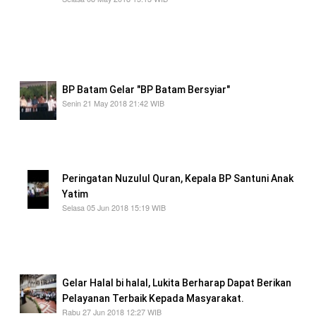
Sekitar pukul 10.00 WIb, Tony Fank, mendaftar
ke Pelayanan Terpadu Satu Pintu Mall
Pelayanan Publik (MPP PTSP) dan selesai dan
di serahkan pukul 13.00 WIB
BP Batam Gelar "BP Batam Bersyiar"
Senin 21 May 2018 21:42 WIB
Jendral TNI Dr. Moeldono Menyampaikan
pesannya agar pada orang tua selalu menjaga
anak-anaknya
Peringatan Nuzulul Quran, Kepala BP Santuni Anak
Yatim
Selasa 05 Jun 2018 15:19 WIB
petunjuk Nuzulul Quran oleh pihaknya yang
setiap tahun pada nuansa ramadhan akan
semakin mendekatkan kita pada Allah SWT
Gelar Halal bi halal, Lukita Berharap Dapat Berikan
Pelayanan Terbaik Kepada Masyarakat.
Rabu 27 Jun 2018 12:27 WIB