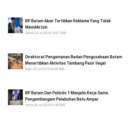
tersebut kepada Walikota Batam Muhammad
Rudi
BP Batam Akan Tertibkan Reklame Yang Tidak
Memiliki Izin
Selasa 24 Jul 2018 19:57 WIB
Penertiban dilakukan demi meningkatkan dan
melestarikan keindahan di Kota Batam.
Direktorat Pengamanan Badan Pengusahaan Batam
Menertibkan Aktivitas Tambang Pasir Ilegal
Rabu 25 Jul 2018 02:48 WIB
Lokasi tangkapan air yang harus dilindungi dari
kegiatan penambangan pasir ilegal.
BP Batam Dan Pelindo 1 Menjalin Kerja Sama
Pengembangam Pelabuhan Batu Ampar
Kamis 26 Jul 2018 01:48 WIB
Ini wujud upaya BP Batam selaku pengelola
dan juga regulator di wilayah KPPB Batam
dalam meningkatkan pertumbuhan ekonomi.