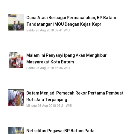
investasi bagi investor asing,
Guna Atasi Berbagai Permasalahan, BP Batam
Tandatangani MOU Dengan Kejati Kepri
Sabtu 25 Aug 2018 09:41 WIB
Tingkatkan dengan pelatihan khususnya di biro
hukum BP Batam dan staff nya.
Malam Ini Penyanyi Ipang Akan Menghibur
Masyarakat Kota Batam
Sabtu 25 Aug 2018 15:36 WIB
masyarakat Kota Batam akan di hibur oleh
penyanyi ibu Kota tahun 90-an Ipang
Batam Menjadi Pemecah Rekor Pertama Pembuat
Roti Jala Terpanjang
Minggu 26 Aug 2018 03:21 WIB
Roti jala terpanjang se-Indonesia sepanjang 72
meter.
Netralitas Pegawai BP Batam Pada