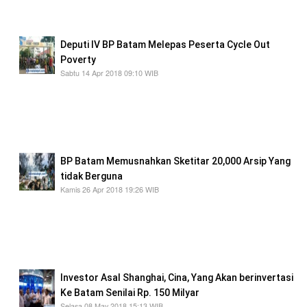
dan tempat lain secara berkelanjutan
Deputi IV BP Batam Melepas Peserta Cycle Out
Poverty
Sabtu 14 Apr 2018 09:10 WIB
Peserta Cycle Out Poverty akan menempuh
jarak sekitar 110 kilometer, dan sekitar pukul
12.00 WIB, di targetkan peserta sudah kembali
ke BP Batam.
BP Batam Memusnahkan Sketitar 20,000 Arsip Yang
tidak Berguna
Kamis 26 Apr 2018 19:26 WIB
Kepala Bagian Arsip dan Perpustakaan BP
Batam, Desiana menyampaikan,arsip yang di
musnkan sudah tidak mempunyai nilai guna
baik secara primer maupun sekunder.
Investor Asal Shanghai, Cina, Yang Akan berinvertasi
Ke Batam Senilai Rp. 150 Milyar
Selasa 08 May 2018 15:13 WIB