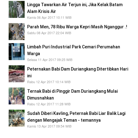
Lingga Tawarkan Air Terjun ini, Jika Kelak Batam
Alam Krisis Air
Kamis 06 Apr 2017 10:11 WIB
Parah Men, 78 Ribu Warga Kepri Masih Nganggur .!
Sabtu 08 Apr 2017 22:04 WIB
Limbah Puri Industrial Park Cemari Perumahan
Warga
Selasa 11 Apr 2017 09:25 WIB
Peternakan Babi Dam Duriangkang Ditertibkan Hari
ini
Rabu 12 Apr 2017 10:14 WIB
Ternak Babi di Pinggir Dam Duriangkang Mulai
Dimusnahkan
Rabu 12 Apr 2017 11:28 WIB
Sudah Diberi Kavling, Peternak Babi Liar Balik Lagi
dengan Mengajak Teman - temannya
Kamis 13 Apr 2017 09:54 WIB
Pencemaran Dam Duriangkang untuk minum