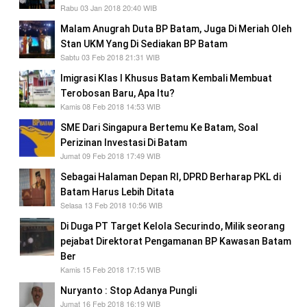
Rabu 03 Jan 2018 20:40 WIB
Malam Anugrah Duta BP Batam, Juga Di Meriah Oleh
Stan UKM Yang Di Sediakan BP Batam
Sabtu 03 Feb 2018 21:31 WIB
Imigrasi Klas I Khusus Batam Kembali Membuat
Terobosan Baru, Apa Itu?
Kamis 08 Feb 2018 14:53 WIB
SME Dari Singapura Bertemu Ke Batam, Soal
Perizinan Investasi Di Batam
Jumat 09 Feb 2018 17:49 WIB
Sebagai Halaman Depan RI, DPRD Berharap PKL di
Batam Harus Lebih Ditata
Selasa 13 Feb 2018 10:56 WIB
Di Duga PT Target Kelola Securindo, Milik seorang
pejabat Direktorat Pengamanan BP Kawasan Batam
Ber
Kamis 15 Feb 2018 17:15 WIB
Nuryanto : Stop Adanya Pungli
Jumat 16 Feb 2018 16:19 WIB