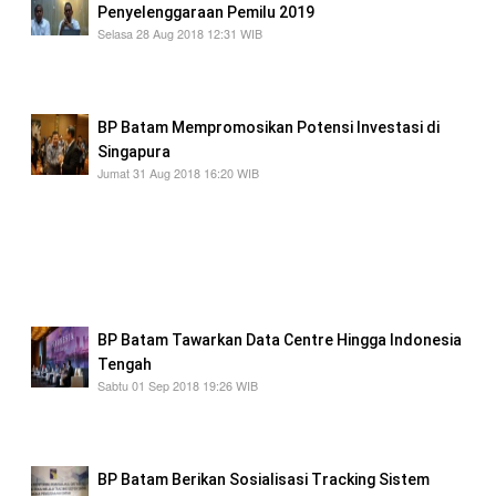
Penyelenggaraan Pemilu 2019
Selasa 28 Aug 2018 12:31 WIB
BP Batam berupaya menjadi lembaga
Profesional sebagai penyelenggara negara
BP Batam Mempromosikan Potensi Investasi di
Singapura
Jumat 31 Aug 2018 16:20 WIB
Selain BP Batam Kegiatan tersebut juga di
hadiri oleh Kepala BKPM Thomas Lembong
yang menyampaian pemaparan kondisi Makro
Ekonomi di Indonesia, dan kebijakan Pajak di
Indonesia terkait investasi asing
BP Batam Tawarkan Data Centre Hingga Indonesia
Tengah
Sabtu 01 Sep 2018 19:26 WIB
BP Batam berupaya menjadi solusi dalam
kebutuhan digital
BP Batam Berikan Sosialisasi Tracking Sistem