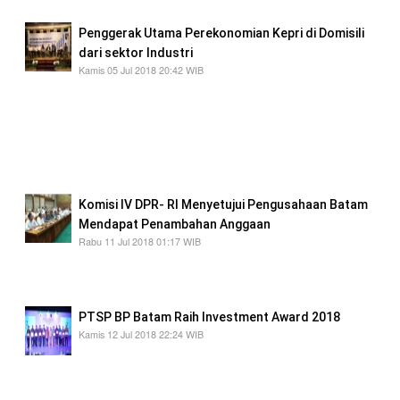
Penggerak Utama Perekonomian Kepri di Domisili
dari sektor Industri
Kamis 05 Jul 2018 20:42 WIB
3 triwulan terakhir sudah mulai menunjukkan
percepatan, namun belum secepat yang
diharapkan, oleh karena itu, perlu upaya kerja
keras dan fokus pada kegiatan-kegiatan
pendorong.
Komisi IV DPR- RI Menyetujui Pengusahaan Batam
Mendapat Penambahan Anggaan
Rabu 11 Jul 2018 01:17 WIB
BP Batam mendapatkan penambahan
anggaran senilai Rp565 miliar di tahun depan.
PTSP BP Batam Raih Investment Award 2018
Kamis 12 Jul 2018 22:24 WIB
BP Batam akan selalu mengevaluasi
kekurangan yang ada untuk selalu memberikan
pelayanan maksimal kepada publik dan