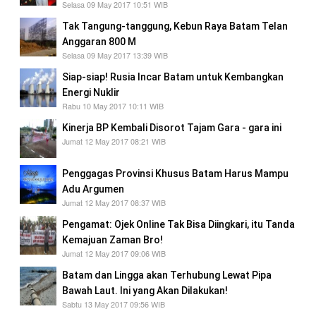
Selasa 09 May 2017 10:51 WIB
Tak Tangung-tanggung, Kebun Raya Batam Telan
Anggaran 800 M
Selasa 09 May 2017 13:39 WIB
Siap-siap! Rusia Incar Batam untuk Kembangkan
Energi Nuklir
Rabu 10 May 2017 10:11 WIB
Kinerja BP Kembali Disorot Tajam Gara - gara ini
Jumat 12 May 2017 08:21 WIB
Penggagas Provinsi Khusus Batam Harus Mampu
Adu Argumen
Jumat 12 May 2017 08:37 WIB
Pengamat: Ojek Online Tak Bisa Diingkari, itu Tanda
Kemajuan Zaman Bro!
Jumat 12 May 2017 09:06 WIB
Batam dan Lingga akan Terhubung Lewat Pipa
Bawah Laut. Ini yang Akan Dilakukan!
Sabtu 13 May 2017 09:56 WIB