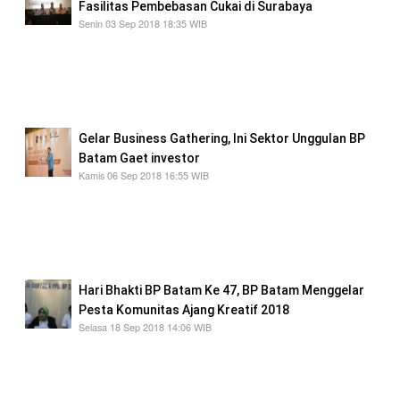
Fasilitas Pembebasan Cukai di Surabaya
Senin 03 Sep 2018 18:35 WIB
Bambang Purwanto dalam sambutan dan
arahannya mengatakan akan mengoptimalkan
fungsi dan peran tracking sistem yang dimiliki
pihaknya
Gelar Business Gathering, Ini Sektor Unggulan BP
Batam Gaet investor
Kamis 06 Sep 2018 16:55 WIB
fokus BP Batam dalam upaya membangun
Batam kedepan ada tiga hal yakni upaya
menjadikan Batam sebagai pusat perdagangan
dan logistik
Hari Bhakti BP Batam Ke 47, BP Batam Menggelar
Pesta Komunitas Ajang Kreatif 2018
Selasa 18 Sep 2018 14:06 WIB
para peserta komunitas tidak ada batasan
namun tidak diperkenankan bentuk kreatifitas
yang berbau agama, sara dan politik