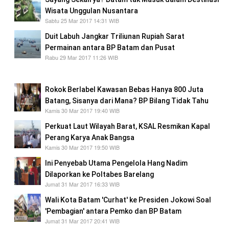
Wisata Unggulan Nusantara
Sabtu 25 Mar 2017 14:31 WIB
Duit Labuh Jangkar Triliunan Rupiah Sarat
Permainan antara BP Batam dan Pusat
Rabu 29 Mar 2017 11:26 WIB
Jokowi Langsung Panggil Nurdin
Rokok Berlabel Kawasan Bebas Hanya 800 Juta
Batang, Sisanya dari Mana? BP Bilang Tidak Tahu
Kamis 30 Mar 2017 19:40 WIB
Perkuat Laut Wilayah Barat, KSAL Resmikan Kapal
Perang Karya Anak Bangsa
Kamis 30 Mar 2017 19:50 WIB
Ini Penyebab Utama Pengelola Hang Nadim
Dilaporkan ke Poltabes Barelang
Jumat 31 Mar 2017 16:33 WIB
Wali Kota Batam 'Curhat' ke Presiden Jokowi Soal
'Pembagian' antara Pemko dan BP Batam
Jumat 31 Mar 2017 20:41 WIB