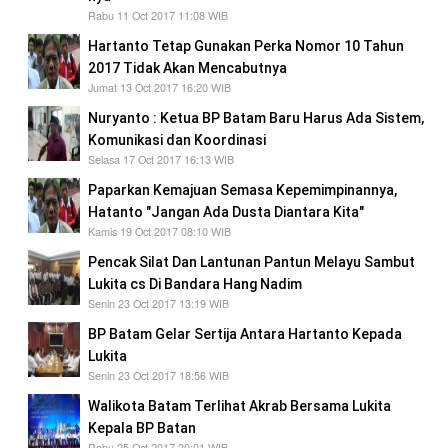
Rabu 11 Oct 2017 11:08 WIB
Hartanto Tetap Gunakan Perka Nomor 10 Tahun
2017 Tidak Akan Mencabutnya
Jumat 13 Oct 2017 16:20 WIB
Nuryanto : Ketua BP Batam Baru Harus Ada Sistem,
Komunikasi dan Koordinasi
Selasa 17 Oct 2017 16:13 WIB
Paparkan Kemajuan Semasa Kepemimpinannya,
Hatanto "Jangan Ada Dusta Diantara Kita"
Kamis 19 Oct 2017 08:10 WIB
Pencak Silat Dan Lantunan Pantun Melayu Sambut
Lukita cs Di Bandara Hang Nadim
Senin 23 Oct 2017 13:19 WIB
BP Batam Gelar Sertija Antara Hartanto Kepada
Lukita
Senin 23 Oct 2017 18:56 WIB
Walikota Batam Terlihat Akrab Bersama Lukita
Kepala BP Batan
Rabu 25 Oct 2017 20:01 WIB