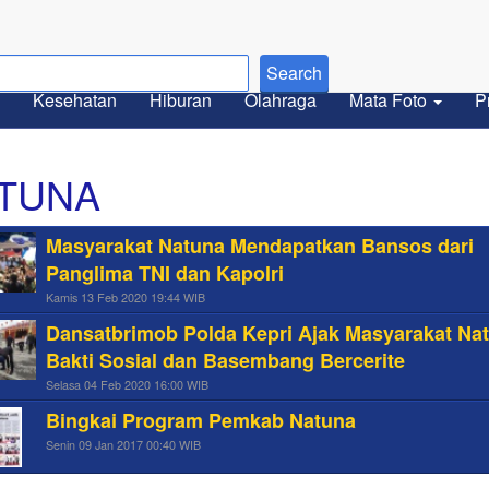
Kesehatan
Hiburan
Olahraga
Mata Foto
P
TUNA
Masyarakat Natuna Mendapatkan Bansos dari
Panglima TNI dan Kapolri
Kamis 13 Feb 2020 19:44 WIB
Dansatbrimob Polda Kepri Ajak Masyarakat Na
Bakti Sosial dan Basembang Bercerite
Selasa 04 Feb 2020 16:00 WIB
Bingkai Program Pemkab Natuna
Senin 09 Jan 2017 00:40 WIB