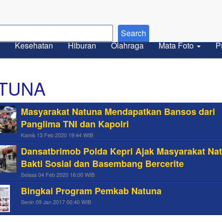
Kesehatan
Hiburan
Olahraga
Mata Foto
P
TUNA
Masyarakat Natuna Mendapatkan Bansos dari
Panglima TNI dan Kapolri
Kamis 13 Feb 2020 19:44 WIB
Dansatbrimob Polda Kepri Ajak Masyarakat Na
Bakti Sosial dan Basembang Bercerite
Selasa 04 Feb 2020 16:00 WIB
Bingkai Program Pemkab Natuna
Senin 09 Jan 2017 00:40 WIB