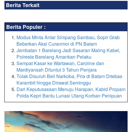
Berita Terkait
Berita Populer :
Modus Minta Antar Simpang Sambau, Sopir Grab
Beberkan Aksi Curanmor di PN Batam
Jembatan 1 Barelang Jadi Sasaran Maling Kabel,
Polresta Barelang Amankan Pelaku
Sempat Kasar ke Wartawan, Caroline dan
Mardiyansah Dituntut 3 Tahun Penjara
Tolak Disuruh Beli Narkoba, Pria di Batam Ditebas
Karambit hingga Dirawat Seminggu
Dari Keputusasaan Menuju Harapan, Kabid Propam
Polda Kepri Bantu Lunasi Utang Korban Penipuan