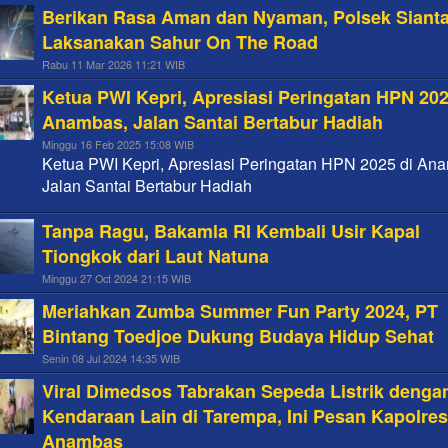
Berikan Rasa Aman dan Nyaman, Polsek Siant
Laksanakan Sahur On The Road
Rabu 11 Mar 2026 11:21 WIB
Ketua PWI Kepri, Apresiasi Peringatan HPN 202
Anambas, Jalan Santai Bertabur Hadiah
Minggu 16 Feb 2025 15:08 WIB
Ketua PWI Kepri, Apresiasi Peringatan HPN 2025 di An
Jalan Santai Bertabur Hadiah
Tanpa Ragu, Bakamla RI Kembali Usir Kapal
Tiongkok dari Laut Natuna
Minggu 27 Oct 2024 21:15 WIB
Meriahkan Zumba Summer Fun Party 2024, PT
Bintang Toedjoe Dukung Budaya Hidup Sehat
Senin 08 Jul 2024 14:35 WIB
Viral Dimedsos Tabrakan Sepeda Listrik denga
Kendaraan Lain di Tarempa, Ini Pesan Kapolre
Anambas