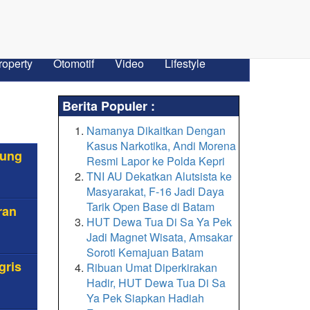
roperty
Otomotif
Video
Lifestyle
Berita Populer :
Namanya Dikaitkan Dengan
Kasus Narkotika, Andi Morena
jung
Resmi Lapor ke Polda Kepri
TNI AU Dekatkan Alutsista ke
Masyarakat, F-16 Jadi Daya
Tarik Open Base di Batam
ran
HUT Dewa Tua Di Sa Ya Pek
Jadi Magnet Wisata, Amsakar
Soroti Kemajuan Batam
gris
Ribuan Umat Diperkirakan
Hadir, HUT Dewa Tua Di Sa
Ya Pek Siapkan Hadiah