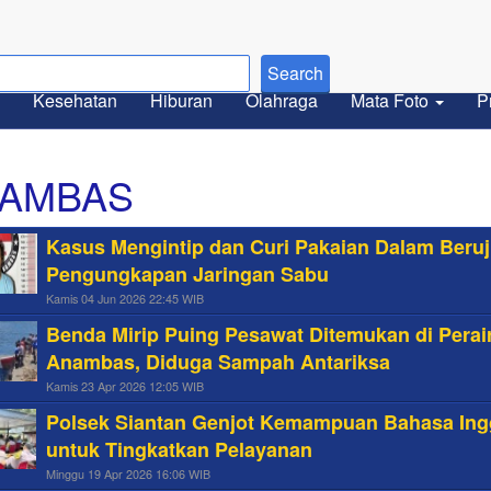
Kesehatan
Hiburan
Olahraga
Mata Foto
P
AMBAS
Kasus Mengintip dan Curi Pakaian Dalam Beru
Pengungkapan Jaringan Sabu
Kamis 04 Jun 2026 22:45 WIB
Benda Mirip Puing Pesawat Ditemukan di Perai
Anambas, Diduga Sampah Antariksa
Kamis 23 Apr 2026 12:05 WIB
Polsek Siantan Genjot Kemampuan Bahasa Ing
untuk Tingkatkan Pelayanan
Minggu 19 Apr 2026 16:06 WIB