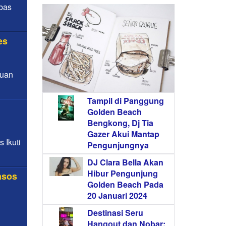
bas
es
auan
Tampil di Panggung
Golden Beach
Bengkong, Dj Tia
Gazer Akui Mantap
 Ikuti
Pengunjungnya
DJ Clara Bella Akan
Hibur Pengunjung
nsos
Golden Beach Pada
20 Januari 2024
Destinasi Seru
Hangout dan Nobar: