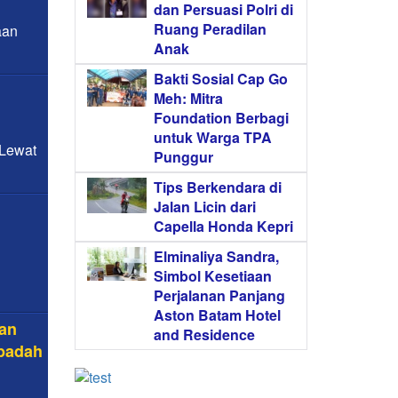
dan Persuasi Polri di
Ruang Peradilan
aan
Anak
Bakti Sosial Cap Go
Meh: Mitra
Foundation Berbagi
untuk Warga TPA
 Lewat
Punggur
Tips Berkendara di
Jalan Licin dari
Capella Honda Kepri
Elminaliya Sandra,
Simbol Kesetiaan
Perjalanan Panjang
Aston Batam Hotel
uan
and Residence
badah