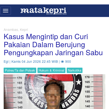
Toggle
navigation
Anambas, Kepri
Kasus Mengintip dan Curi
Pakaian Dalam Berujung
Pengungkapan Jaringan Sabu
Egi | Kamis 04 Jun 2026 22:45 WIB |
900
Polres/Ta dan Polsek
Hukum & Kriminal
Narkotika