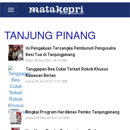
Toggle
navigation
TANJUNG PINANG
Ini Pengakuan Tersangka Pembunuh Pengusaha
Besi Tua di Tanjungpinang
Rabu 29 Sep 2021 18:14 WIB
Tanggapan Bea Cukai Terkait Rokok Khusus
Kawasan Bintan
Kamis 28 Jun 2018 17:07 WIB
beredarnya rokok tersebut di Batam,
menunjukan betapa lemahnya pengawasan
dari Bea Cukai Batam
Bingkai Program Hardiknas Pemko Tanjungpinang
Selasa 08 May 2018 01:24 WIB