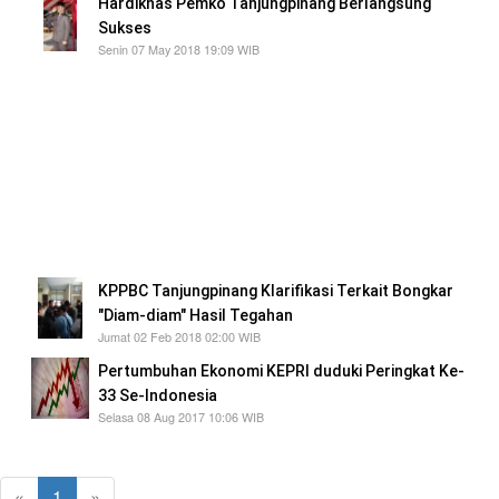
Hardiknas Pemko Tanjungpinang Berlangsung
Sukses
Senin 07 May 2018 19:09 WIB
Dalam Acara Hardiknas tersebut, Penjabat
Walikota Tanjungpinang, Raja Ariza
mengatakan, peringatan Hardiknas yang di
laksanakan setiap tahun itu mempunyai tujuan
untuk memperkuat komitmen semua insan
pendidikan mengenai pentingnya pendidikan
untuk peradaban dan daya saing bangsa
Indonesia.
KPPBC Tanjungpinang Klarifikasi Terkait Bongkar
"Diam-diam" Hasil Tegahan
Jumat 02 Feb 2018 02:00 WIB
Pertumbuhan Ekonomi KEPRI duduki Peringkat Ke-
33 Se-Indonesia
Selasa 08 Aug 2017 10:06 WIB
«
1
»