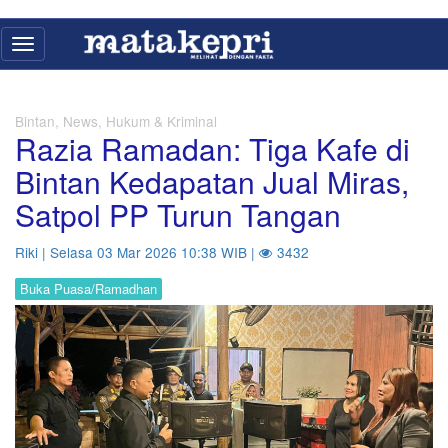
Toggle
navigation
Bintan, News, Hukum & Kriminal
Razia Ramadan: Tiga Kafe di
Bintan Kedapatan Jual Miras,
Satpol PP Turun Tangan
Riki | Selasa 03 Mar 2026 10:38 WIB |
3432
Buka Puasa/Ramadhan