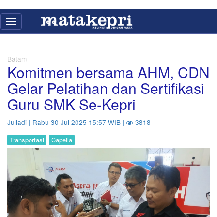
Toggle
navigation
Batam
Komitmen bersama AHM, CDN
Gelar Pelatihan dan Sertifikasi
Guru SMK Se-Kepri
Juliadi | Rabu 30 Jul 2025 15:57 WIB |
3818
Transportasi
Capella