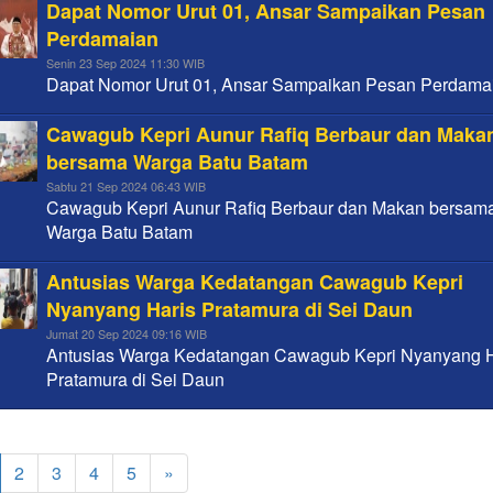
Dapat Nomor Urut 01, Ansar Sampaikan Pesan
Perdamaian
Senin 23 Sep 2024 11:30 WIB
Dapat Nomor Urut 01, Ansar Sampaikan Pesan Perdama
Cawagub Kepri Aunur Rafiq Berbaur dan Maka
bersama Warga Batu Batam
Sabtu 21 Sep 2024 06:43 WIB
Cawagub Kepri Aunur Rafiq Berbaur dan Makan bersam
Warga Batu Batam
Antusias Warga Kedatangan Cawagub Kepri
Nyanyang Haris Pratamura di Sei Daun
Jumat 20 Sep 2024 09:16 WIB
Antusias Warga Kedatangan Cawagub Kepri Nyanyang H
Pratamura di Sei Daun
2
3
4
5
»