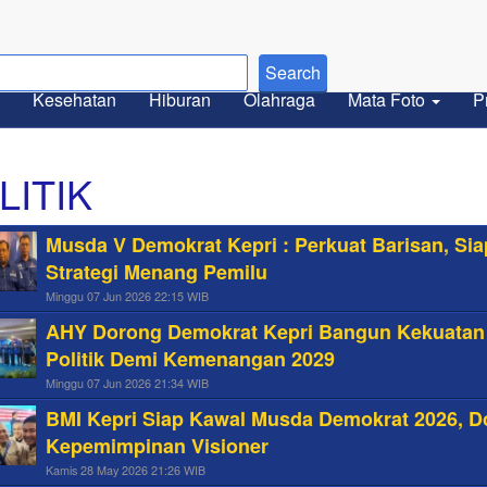
Kesehatan
Hiburan
Olahraga
Mata Foto
P
LITIK
Musda V Demokrat Kepri : Perkuat Barisan, Si
Strategi Menang Pemilu
Minggu 07 Jun 2026 22:15 WIB
AHY Dorong Demokrat Kepri Bangun Kekuatan
Politik Demi Kemenangan 2029
Minggu 07 Jun 2026 21:34 WIB
BMI Kepri Siap Kawal Musda Demokrat 2026, 
Kepemimpinan Visioner
Kamis 28 May 2026 21:26 WIB