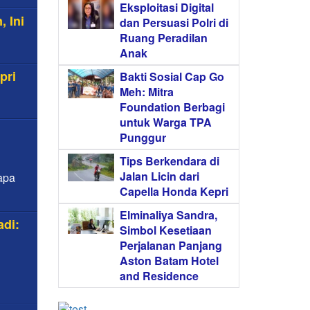
Eksploitasi Digital
 Ini
dan Persuasi Polri di
Ruang Peradilan
Anak
pri
Bakti Sosial Cap Go
Meh: Mitra
Foundation Berbagi
untuk Warga TPA
Punggur
Tips Berkendara di
Jalan Licin dari
apa
Capella Honda Kepri
Elminaliya Sandra,
adi:
Simbol Kesetiaan
Perjalanan Panjang
Aston Batam Hotel
and Residence