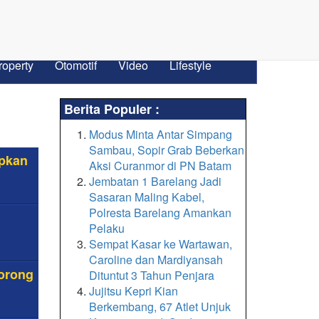
roperty
Otomotif
Video
Lifestyle
Berita Populer :
Modus Minta Antar Simpang
Sambau, Sopir Grab Beberkan
apkan
Aksi Curanmor di PN Batam
Jembatan 1 Barelang Jadi
Sasaran Maling Kabel,
Polresta Barelang Amankan
Pelaku
Sempat Kasar ke Wartawan,
Caroline dan Mardiyansah
Dorong
Dituntut 3 Tahun Penjara
Jujitsu Kepri Kian
Berkembang, 67 Atlet Unjuk