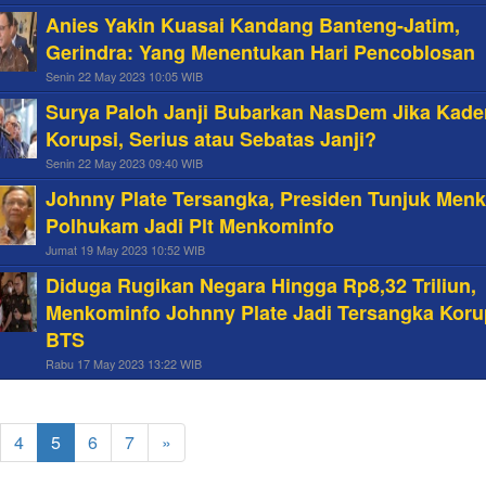
Anies Yakin Kuasai Kandang Banteng-Jatim,
Gerindra: Yang Menentukan Hari Pencoblosan
Senin 22 May 2023 10:05 WIB
Surya Paloh Janji Bubarkan NasDem Jika Kade
Korupsi, Serius atau Sebatas Janji?
Senin 22 May 2023 09:40 WIB
Johnny Plate Tersangka, Presiden Tunjuk Men
Polhukam Jadi Plt Menkominfo
Jumat 19 May 2023 10:52 WIB
Diduga Rugikan Negara Hingga Rp8,32 Triliun,
Menkominfo Johnny Plate Jadi Tersangka Koru
BTS
Rabu 17 May 2023 13:22 WIB
4
5
6
7
»