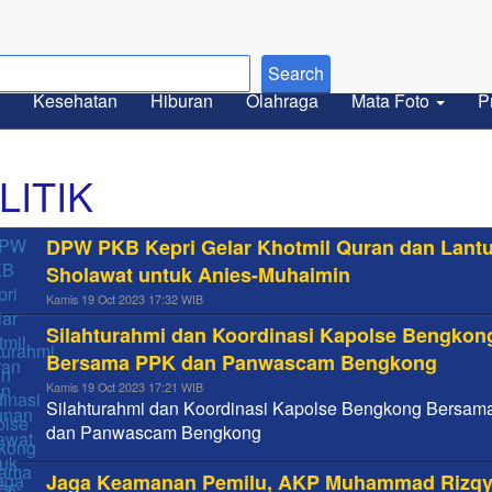
Kesehatan
Hiburan
Olahraga
Mata Foto
P
LITIK
DPW PKB Kepri Gelar Khotmil Quran dan Lant
Sholawat untuk Anies-Muhaimin
Kamis 19 Oct 2023 17:32 WIB
Silahturahmi dan Koordinasi Kapolse Bengkon
Bersama PPK dan Panwascam Bengkong
Kamis 19 Oct 2023 17:21 WIB
Silahturahmi dan Koordinasi Kapolse Bengkong Bersa
dan Panwascam Bengkong
Jaga Keamanan Pemilu, AKP Muhammad Rizq