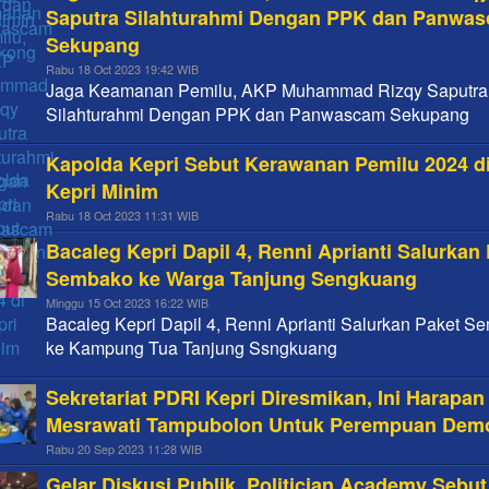
Saputra Silahturahmi Dengan PPK dan Panwa
Sekupang
Rabu 18 Oct 2023 19:42 WIB
Jaga Keamanan Pemilu, AKP Muhammad Rizqy Saputra
Silahturahmi Dengan PPK dan Panwascam Sekupang
Kapolda Kepri Sebut Kerawanan Pemilu 2024 d
Kepri Minim
Rabu 18 Oct 2023 11:31 WIB
Bacaleg Kepri Dapil 4, Renni Aprianti Salurkan
Sembako ke Warga Tanjung Sengkuang
Minggu 15 Oct 2023 16:22 WIB
Bacaleg Kepri Dapil 4, Renni Aprianti Salurkan Paket 
ke Kampung Tua Tanjung Ssngkuang
Sekretariat PDRI Kepri Diresmikan, Ini Harapan
Mesrawati Tampubolon Untuk Perempuan Dem
Rabu 20 Sep 2023 11:28 WIB
Gelar Diskusi Publik, Politician Academy Sebut