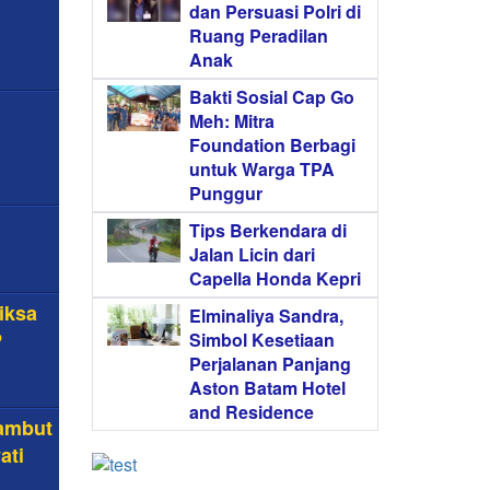
dan Persuasi Polri di
Ruang Peradilan
Anak
Bakti Sosial Cap Go
Meh: Mitra
Foundation Berbagi
untuk Warga TPA
Punggur
Tips Berkendara di
Jalan Licin dari
Capella Honda Kepri
iksa
Elminaliya Sandra,
P
Simbol Kesetiaan
Perjalanan Panjang
Aston Batam Hotel
and Residence
Sambut
ati