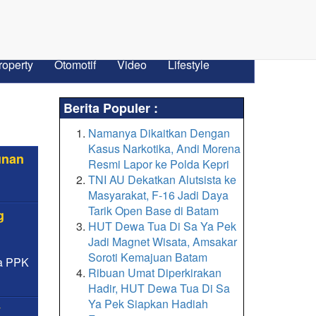
roperty
Otomotif
Video
Lifestyle
Berita Populer :
Namanya Dikaitkan Dengan
Kasus Narkotika, Andi Morena
unan
Resmi Lapor ke Polda Kepri
TNI AU Dekatkan Alutsista ke
Masyarakat, F-16 Jadi Daya
Tarik Open Base di Batam
g
HUT Dewa Tua Di Sa Ya Pek
Jadi Magnet Wisata, Amsakar
Soroti Kemajuan Batam
ma PPK
Ribuan Umat Diperkirakan
Hadir, HUT Dewa Tua Di Sa
Ya Pek Siapkan Hadiah
y