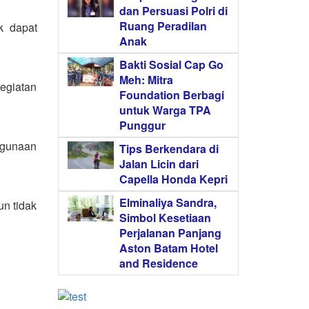
dan Persuasi Polri di
Ruang Peradilan
k dapat
Anak
Bakti Sosial Cap Go
Meh: Mitra
kegiatan
Foundation Berbagi
untuk Warga TPA
Punggur
ggunaan
Tips Berkendara di
Jalan Licin dari
Capella Honda Kepri
Elminaliya Sandra,
un tidak
Simbol Kesetiaan
Perjalanan Panjang
Aston Batam Hotel
and Residence
.