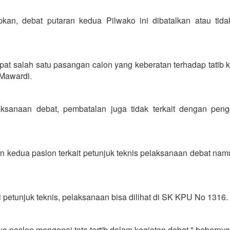
, debat putaran kedua Pilwako ini dibatalkan atau tida
apat salah satu pasangan calon yang keberatan terhadap tatib 
 Mawardi.
laksanaan debat, pembatalan juga tidak terkait dengan pen
 kedua paslon terkait petunjuk teknis pelaksanaan debat nam
i petunjuk teknis, pelaksanaan bisa dilihat di SK KPU No 1316.
ua paslon mengenai tata tertib dalam kegiatan debat," bebernya