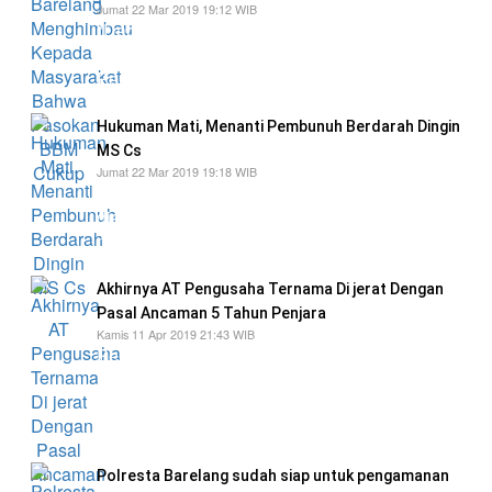
Jumat 22 Mar 2019 19:12 WIB
"Dari rapat koordinasi kemarin pada pukul
17.00 wib, di hadiri dari pertamina, Dinas
Perindustrian dan Perdagangan Kota Batam
Hukuman Mati, Menanti Pembunuh Berdarah Dingin
MS Cs
Jumat 22 Mar 2019 19:18 WIB
bahwa pada tanggal 27 Februari 2019 lalu,
diawali dari informasi yang diterima dari
masyarakat atau saksi
Akhirnya AT Pengusaha Ternama Di jerat Dengan
Pasal Ancaman 5 Tahun Penjara
Kamis 11 Apr 2019 21:43 WIB
Pengusaha Money changer dan perhotelan ini
akhirnya menanggung risiko akibat tidak bisa
menahan emosi, kali ini yang menjadi korban
adalah WNA asal Malaysia Kelvin Hong
Polresta Barelang sudah siap untuk pengamanan