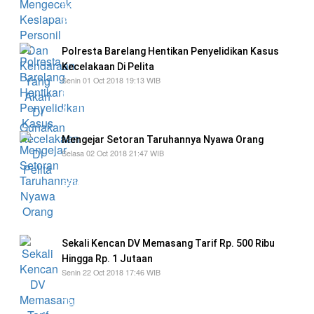
bahwa personil yang akan turun dalam pemilu
2019 sebanyak 1.029 personil
Polresta Barelang Hentikan Penyelidikan Kasus
Kecelakaan Di Pelita
Senin 01 Oct 2018 19:13 WIB
bahwa tersangka ES dikenakan pasal 310 ayat
4 UU no 22 tentang Lalu Lintas Angkutan Jalan
Mengejar Setoran Taruhannya Nyawa Orang
Selasa 02 Oct 2018 21:47 WIB
Sang sopir Bimbar tersebut melarikan diri
setelah kecelakaan, dan meninggalkan para
penumpangnya yang mengalami luka dan
patah kaki
Sekali Kencan DV Memasang Tarif Rp. 500 Ribu
Hingga Rp. 1 Jutaan
Senin 22 Oct 2018 17:46 WIB
"Tersangka DV memasang tarif bervariasi, mulai
dari Rp. 500.000 hingga Rp. 1 Juta lebih sekali