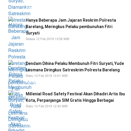
Barelang di kamar kos pelaku di Bengkong
permai
Hanya Beberapa Jam Jajaran Reskrim Polresta
Barelang, Meringkus Pelaku pembunuhan Fitri
Suryati
Selasa 12 Feb 2019 13:56 WIB
Saat di tangkap pelaku mencoba melawan dan
melarikan diri
Dendam Dihina Pelaku Membunuh Fitri Suryati, Yude
Lesmana Diringkus Satreskrim Polresta Barelang
Rabu 13 Feb 2019 12:01 WIB
Adapun barang bukti yang diamankan yaitu
Millenial Road Safety Festival Akan Dihadiri Artis Ibu
Kota, Perpanjanga SIM Gratis Hingga Berbagai
Rabu 13 Feb 2019 12:30 WIB
Acara Millenial Road Safety Festival yang akan
digelar di daratan Engku Putri, Batam
mendatang