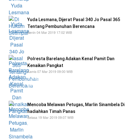
hukuman yang setimpal,"
Yuda Lesmana, Dijerat Pasal 340 Jo Pasal 365
Tentang Pembunuhan Berencana
Senin 04 Mar 2019 17:02 WIB
tentang pencurian dengan tindak kekerasan,
dengan ancaman hukuman mati
Polresta Barelang Adakan Kenal Pamit Dan
Kenaikan Pangkat
Kamis 07 Mar 2019 09:00 WIB
"Disela kesibukan kita dalam pelayanan rutin
kepada Kemasyarakatan tentu saja kedepan
tugas kita berat
Mencoba Melawan Petugas, Marlin Sinambela Di
hadiahkan Timah Panas
Selasa 19 Mar 2019 09:07 WIB
meskipun pelaku sudah diberikan tembakan
peringatan