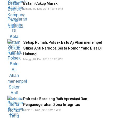
Batam Cukup Marak
Minggu 02 Dec 2018 15:16 WIB
Peredaran narkoba di Kota Batam cukup marak
dan mayoritas penghuni di lembaga
pemasyarakatan atas tindak pidana kasus
narkoba
Setiap Rumah, Polsek Batu Aji Akan menempel
Stiker Anti Narkoba Serta Nomor Yang Bisa Di
Hubungi
Minggu 02 Dec 2018 16:20 WIB
Kompol Syafruddin Dalimunthe, mengatakan
setelah mengukuhkan relawan anti narkoba di
perumahan Taman Lestari dan bumi agung,
kelanjutnya Polsek Batu Aji akan membuat
prosedur
Polresta Barelang Raih Apresiasi Dan
Penganugerahan Zona Integritas
Senin 10 Dec 2018 15:47 WIB
Polresta Barelang sebagai unit kerja pelayanan