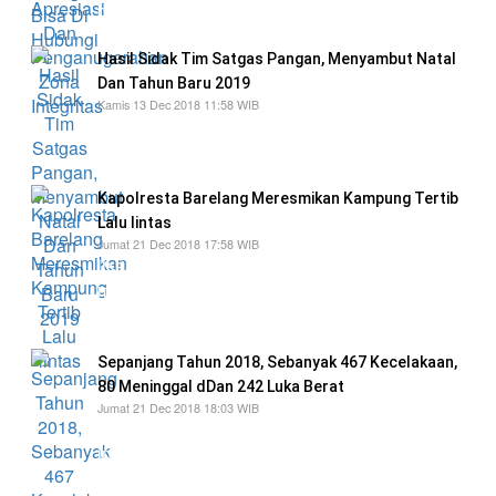
berpredikat Wilayah Bebas dari Korupsi
Hasil Sidak Tim Satgas Pangan, Menyambut Natal
Dan Tahun Baru 2019
Kamis 13 Dec 2018 11:58 WIB
Tim Satgas pangan memastikan stok bawang
dan barang lainnya bisa mencukupi
Kapolresta Barelang Meresmikan Kampung Tertib
Lalu lintas
Jumat 21 Dec 2018 17:58 WIB
jika warga perumahan Tiban Mas keluar
menggunakan sepeda motor harus
menggunakan helm
Sepanjang Tahun 2018, Sebanyak 467 Kecelakaan,
80 Meninggal dDan 242 Luka Berat
Jumat 21 Dec 2018 18:03 WIB
Semoga dengan diselanggarakannya kegiatan
ini bisa dapat mengedukasi masyarakat Batam
khusus masyarakat keseluruhan