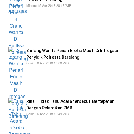
Minggu 15 Apr 2018 20:17 WIB
4 wanita tersebut, tiba di Mapolresta Barelang
dengan menggunakan dua mobil aparat
kepolisian. Dan langsung di bawa ke dalam
ruangan unit Judisila, Satuan Reserse Kriminal
Polresta Barelang.
3 orang Wanita Penari Erotis Masih Di Introgasi
Penyidik Polresta Barelang
Senin 16 Apr 2018 19:08 WIB
3 orang wanita muda penari erotis tersebut
masih akan introgasi dan perkaranya, apakah
mereka dijadikan tersangka dalam aksi
pornografi
Rina : Tidak Tahu Acara tersebut, Bertepatan
Dengan Pelantikan PMR
Senin 16 Apr 2018 19:49 WIB
pihak dari club motor NVLF memberikan
costum kaos pesta rakyat dengan size XL dan
celana panjang, akan tetapi mereka sengaja