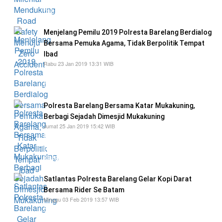
mendukung road safety menuju zero accident
Menjelang Pemilu 2019 Polresta Barelang Berdialog
Bersama Pemuka Agama, Tidak Berpolitik Tempat
Ibad
Rabu 23 Jan 2019 13:31 WIB
"Kesuksesan pemilu pada 17 April 2019, tidak
terlepas dari keterlibatan semua stake Holder
Polresta Barelang Bersama Katar Mukakuning,
Berbagi Sejadah Dimesjid Mukakuning
Jumat 25 Jan 2019 15:42 WIB
kegiatan ini dilaksanakan atas kerjasama
polresta barelang bersama pemuda pemudi
karang taruna kelurahan mukakuning
Satlantas Polresta Barelang Gelar Kopi Darat
Bersama Rider Se Batam
Minggu 03 Feb 2019 13:57 WIB
Sosialisasi dan Dukungan Generasi Millenial
Road Safety Festival Polresta Barelang