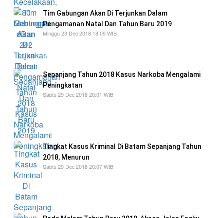
Tim Gabungan Akan Di Terjunkan Dalam
Pengamanan Natal Dan Tahun Baru 2019
Minggu 23 Dec 2018 18:09 WIB
Setelah upacara, tim gabungan memulai patroli
dengan beriringan dari kendaraan patroli
Sepanjang Tahun 2018 Kasus Narkoba Mengalami
Peningkatan
Sabtu 29 Dec 2018 20:01 WIB
ada 150 kasus narkotika yang ditangani Satuan
Narkoba (Sat narkoba) Polresta Barelang pada
tahun 2018
Tingkat Kasus Kriminal Di Batam Sepanjang Tahun
2018, Menurun
Sabtu 29 Dec 2018 20:07 WIB
"Semua kasus tersebut telah dituntaskan
dengan baik oleh Satuan Reserse Kriminal
(Satreskrim) Polresta Barelang