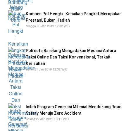
pertama dilakukan pada Tahun 2019
Kombes Pol Hengki : Kenaikan Pangkat Merupakan
Prestasi, Bukan Hadiah
Minggu 06 Jan 2019 12:32 WIB
sangat senang dan mengucapkan selamat atas
kenaikan pangkat
Polresta Barelang Mengadakan Mediasi Antara
Taksi Online Dan Taksi Konvensional, Terkait
Kerisuhan
Senin 21 Jan 2019 12:32 WIB
Dalam mediasi antara dua belah pihak,
Kombes Pol Hengki, juga mengundang Dinas
Perhubungan (Dishub) dan seluruh Kapolsek
se-Kota Batam
Inilah Program Generasi Milenial Mendukung Road
Safety Menuju Zero Accident
Selasa 22 Jan 2019 13:11 WIB
mengajak para siswa dan Siswi untuk
mensukseskan program generasi milenial