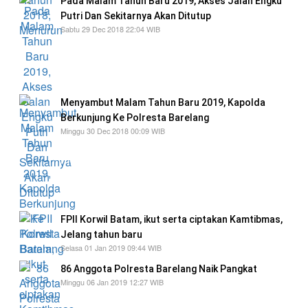
Pada Malam Tahun Baru 2019, Akses Jalan Engku
Putri Dan Sekitarnya Akan Ditutup
Sabtu 29 Dec 2018 22:04 WIB
untuk penutpan jalan akan dilakukam mulai
pukul 17.30 WIB hingga nantinya kegiatan
berakhir
Menyambut Malam Tahun Baru 2019, Kapolda
Berkunjung Ke Polresta Barelang
Minggu 30 Dec 2018 00:09 WIB
Irjen Pol Andap Budhi Revianto, SIK,
menyampaikan serta memberikan motivasi dan
mengapresiasi prestasi yang diraih Polresta
Barelang
FPII Korwil Batam, ikut serta ciptakan Kamtibmas,
Jelang tahun baru
Selasa 01 Jan 2019 09:44 WIB
86 Anggota Polresta Barelang Naik Pangkat
Minggu 06 Jan 2019 12:27 WIB
kenaikan pangkat tersebut, merupakan yang