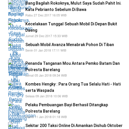
Bang Bagilah Rokoknya, Mulut Saya Sudah Pahit Ini.
Kata Pebrianto Sebelum Di Bawa
Rabu 27 Dec 2017 16:05 WIB
Kecelakaan Tunggal Sebuah Mobil Di Depan Bukit
Daeng
Jumat 29 Dec 2017 15:33 WIB
Sebuah Mobil Avanza Menabrak Pohon Di Tiban
Senin 01 Jan 2018 17:11 WIB
Penanda Tanganan Mou Antara Pemko Batam Dan
Polresta Barelang
Jumat 05 Jan 2018 09:34 WIB
Kombes Hengky : Para Orang Tua Selalu Hati - Hati
serta Waspada
Selasa 09 Jan 2018 10:06 WIB
Pelaku Pembuangan Bayi Berhasil Ditangkap
Polresta Barelang
Kamis 11 Jan 2018 01:18 WIB
Sekitar 200 Taksi Online Di Amankan Dishub Oktober