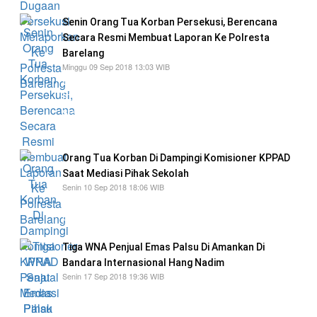
Senin Orang Tua Korban Persekusi, Berencana
Secara Resmi Membuat Laporan Ke Polresta
Barelang
Minggu 09 Sep 2018 13:03 WIB
Dan besok (senin 10 Agustus 2018) karena hari
ini hari Minggu orang tua korban berencana
secara resmi akan membuat laporan ke
Polresta Barelang
Orang Tua Korban Di Dampingi Komisioner KPPAD
Saat Mediasi Pihak Sekolah
Senin 10 Sep 2018 18:06 WIB
dari pengakuan alasan sang oknum melakukan
pemborgolan tersebut bertujuan baik
Tiga WNA Penjual Emas Palsu Di Amankan Di
Bandara Internasional Hang Nadim
Senin 17 Sep 2018 19:36 WIB
Modus para pelaku dalam melancarkan aksi
penipuan dengan cara menjual emas batangan