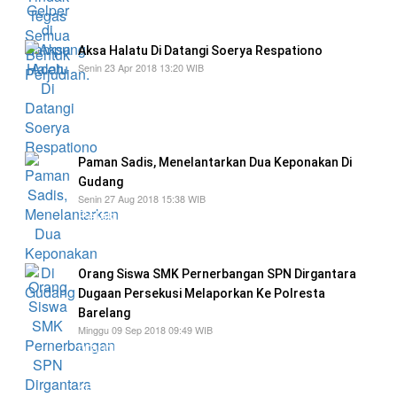
untuk memberantas perjudian
Aksa Halatu Di Datangi Soerya Respationo
Senin 23 Apr 2018 13:20 WIB
Tampak Soerya Respationo yang hadir
bersama orang tua dari Aksa, dan beberapa
orang lainnya.
Paman Sadis, Menelantarkan Dua Keponakan Di
Gudang
Senin 27 Aug 2018 15:38 WIB
Pelaku mengaku 2 anak tersebut di titipkan oleh
kedua orang tuanya sudah 2 tahun
Orang Siswa SMK Pernerbangan SPN Dirgantara
Dugaan Persekusi Melaporkan Ke Polresta
Barelang
Minggu 09 Sep 2018 09:49 WIB
orang tua korban telah membuat laporan ke
Polresta Barelang dan ketika di ajak mediasi
kembali