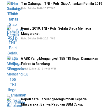
Tim Gabungan TNI - Polri Siap Amankan Pemilu 2019
Rabu 20 Mar 2019 20:27 WIB
Pengamanan pemilu 2019 yang akan diadakan
17 April 2019 mendatang
Pemilu 2019, TNI - Polri Selalu Siaga Menjaga
Masyarakat
Rabu 20 Mar 2019 20:31 WIB
bahwa masyarakat tidak takut dan khawatir
dengan keamanan
6 ABK Yang Mengangkut 155 TKI Ilegal Diamankan
Polresta Barelang
Jumat 22 Mar 2019 19:06 WIB
"Oleh karena itu, pihak Polresta Barelang
bersama pihak Imigrasi melakukan
penyelidikan di lapangan dan berhasil
mengamankan sebanyak 155 TKI ilegal
Kapolresta Barelang Menghimbau Kepada
Masyarakat Bahwa Pasokan BBM Cukup