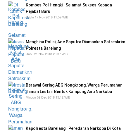
Kombes Pol Hengki : Selamat Sukses Kepada
Pejabat Baru
Sabtu 17 Nov 2018 11:59 WIB
dalam serah terima jabatan, merupakan bentuk
pembinaan karir secara kontinyu
Menghina Polisi, Ade Saputra Diamankan Satreskrim
Polresta Barelang
Rabu 21 Nov 2018 20:37 WIB
saat ikut menjalani tugas kepolisian dari sore
bersama Satlantas mengatur padatnya lalu
lintas
Berawal Sering ABG Nongkrong, Warga Perumahan
Taman Lestari Bentuk Kampung Anti Narkoba
Minggu 02 Dec 2018 15:12 WIB
kampung anti narkoba sudah di gagas sejak
tiga pekan lalu, serta mendapatkan dukungan
dari masyarakat setempat
Kapolresta Barelang : Peredaran Narkoba Di Kota