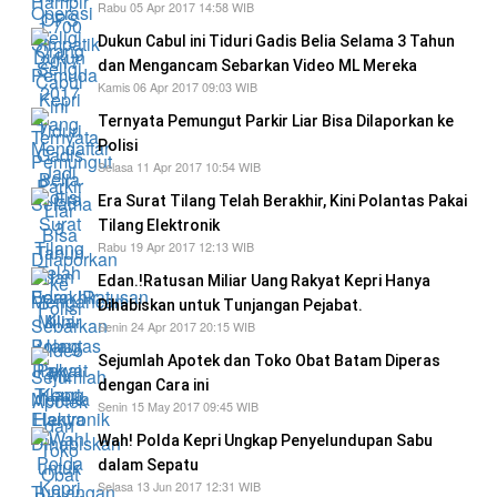
Rabu 05 Apr 2017 14:58 WIB
Dukun Cabul ini Tiduri Gadis Belia Selama 3 Tahun
dan Mengancam Sebarkan Video ML Mereka
Kamis 06 Apr 2017 09:03 WIB
Ternyata Pemungut Parkir Liar Bisa Dilaporkan ke
Polisi
Selasa 11 Apr 2017 10:54 WIB
Era Surat Tilang Telah Berakhir, Kini Polantas Pakai
Tilang Elektronik
Rabu 19 Apr 2017 12:13 WIB
Edan.!Ratusan Miliar Uang Rakyat Kepri Hanya
Dihabiskan untuk Tunjangan Pejabat.
Senin 24 Apr 2017 20:15 WIB
Sejumlah Apotek dan Toko Obat Batam Diperas
dengan Cara ini
Senin 15 May 2017 09:45 WIB
Wah! Polda Kepri Ungkap Penyelundupan Sabu
dalam Sepatu
Selasa 13 Jun 2017 12:31 WIB