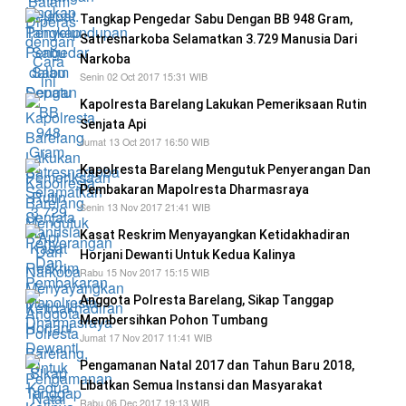
Tangkap Pengedar Sabu Dengan BB 948 Gram,
Satresnarkoba Selamatkan 3.729 Manusia Dari
Narkoba
Senin 02 Oct 2017 15:31 WIB
Kapolresta Barelang Lakukan Pemeriksaan Rutin
Senjata Api
Jumat 13 Oct 2017 16:50 WIB
Kapolresta Barelang Mengutuk Penyerangan Dan
Pembakaran Mapolresta Dharmasraya
Senin 13 Nov 2017 21:41 WIB
Kasat Reskrim Menyayangkan Ketidakhadiran
Horjani Dewanti Untuk Kedua Kalinya
Rabu 15 Nov 2017 15:15 WIB
Anggota Polresta Barelang, Sikap Tanggap
Membersihkan Pohon Tumbang
Jumat 17 Nov 2017 11:41 WIB
Pengamanan Natal 2017 dan Tahun Baru 2018,
Libatkan Semua Instansi dan Masyarakat
Rabu 06 Dec 2017 19:13 WIB