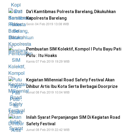
Da'i Kamtibmas Polresta Barelang, Dikukuhkan
Kapolresta Barelang
Senin 04 Feb 2019 13:08 WIB
bahwa sebagai umat beragama tentu selalu
bersyukur kepada tuhan yang maha kuasa
Pembuatan SIM Kolektif, Kompol I Putu Bayu Pati
Putu : Itu Hoaks
Kamis 07 Feb 2019 19:29 WIB
Kegiatan foto SIM akan dilaksanakan pada
Kegiatan Millennial Road Safety Festival Akan
Dihibur Artis Ibu Kota Serta Berbagai Doorprize
Jumat 08 Feb 2019 10:04 WIB
bahwa acara tersebut bertujuan untuk
mengumpulkan kaum milenial Se- Kota Batam
Inilah Syarat Perpanjangan SIM Di Kegiatan Road
Safety Festival
Jumat 08 Feb 2019 22:42 WIB