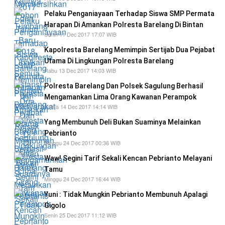
Pelaku Penganiayaan Terhadap Siswa SMP Permata
Harapan Di Amankan Polresta Barelang Di Bintan
Senin 11 Dec 2017 17:07 WIB
Kapolresta Barelang Memimpin Sertijab Dua Pejabat
Utama Di Lingkungan Polresta Barelang
Rabu 13 Dec 2017 14:03 WIB
Polresta Barelang Dan Polsek Sagulung Berhasil
Mengamankan Lima Orang Kawanan Perampok
Kamis 14 Dec 2017 14:14 WIB
Yang Membunuh Deli Bukan Suaminya Melainkan
Pebrianto
Minggu 24 Dec 2017 00:36 WIB
Waw! Segini Tarif Sekali Kencan Pebrianto Melayani
Tamu
Minggu 24 Dec 2017 16:44 WIB
Yuni : Tidak Mungkin Pebrianto Membunuh Apalagi
Gigolo
Senin 25 Dec 2017 11:12 WIB