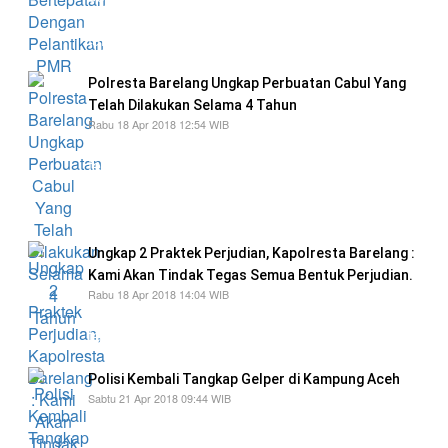
menggunting kaos dan celana tersebut supaya
tampil kelihatan lebih seksi.
Polresta Barelang Ungkap Perbuatan Cabul Yang
Telah Dilakukan Selama 4 Tahun
Rabu 18 Apr 2018 12:54 WIB
Dan selama melakukan perbuatannya,
tersangka kepada korban selalu melontarkan
ancaman akan membunuh ibu kandungnya jika
tidak bersedia memenuhi keinginan bejat nya.
Ungkap 2 Praktek Perjudian, Kapolresta Barelang :
Kami Akan Tindak Tegas Semua Bentuk Perjudian.
Rabu 18 Apr 2018 14:04 WIB
"Saya tegaskan bahwa kami akan menindak
tegas segala bentuk perjudian,"ungkap Hengky.
Polisi Kembali Tangkap Gelper di Kampung Aceh
Sabtu 21 Apr 2018 09:44 WIB
Rentetan penangkapan perjudian ini
membuktikan komitmen aparat penegak hukum