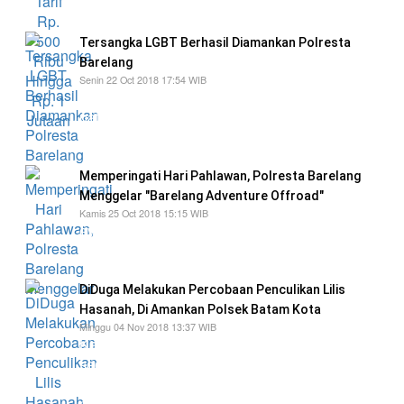
kencan
Tersangka LGBT Berhasil Diamankan Polresta
Barelang
Senin 22 Oct 2018 17:54 WIB
menjelaskan pihaknya telah mengintensifkan
patroli siber di media sosial menyusul
maraknya praktik LGBT
Memperingati Hari Pahlawan, Polresta Barelang
Menggelar "Barelang Adventure Offroad"
Kamis 25 Oct 2018 15:15 WIB
event tersebut akan langsung di buka Kapolda
Kepri Irjen Pol Andap Budhi Revianto
DiDuga Melakukan Percobaan Penculikan Lilis
Hasanah, Di Amankan Polsek Batam Kota
Minggu 04 Nov 2018 13:37 WIB
Karena terganggu ulah Lilis Hasanah, salah
seorang saksi membawa Lilis Hasanah, ke ruko
Botania Garden karena dari gelagatnya seperti
memiliki gangguan jiwa