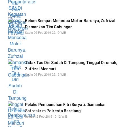
untuk perpanjangan SIM harus mengikuti
ketentuan yang berlaku
Belum Sempat Mencoba Motor Barunya, Zufrizal
Diamankan Tim Gabungan
Sabtu 09 Feb 2019 22:10 WIB
Setelah mencuri uang sebesar dan emas
senilai Rp. 250.000.000 pelaku Zufrizal,
langsung pergi ke Batam
Tidak Tau Diri Sudah Di Tampung Tinggal Dirumah,
Zufrizal Mencuri
Sabtu 09 Feb 2019 22:13 WIB
dirinya membobol rumah mantan anggota
DPRD Bukittinggi serta membawa kabur uang
dan emas
Pelaku Pembunuhan Fitri Suryati, Diamankan
Satreskrim Polresta Barelang
Selasa 12 Feb 2019 10:12 WIB
Pelaku sendiri diamankan pihak Polresta