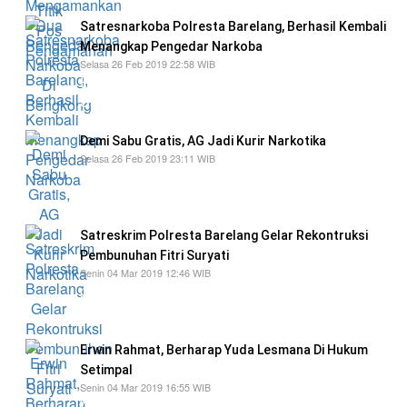
Satresnarkoba Polresta Barelang, Berhasil Kembali
Menangkap Pengedar Narkoba
Selasa 26 Feb 2019 22:58 WIB
Pada ekspos yang di gelar di pendopo
Satresnarkoba yang langsung di pimpinan
Demi Sabu Gratis, AG Jadi Kurir Narkotika
Selasa 26 Feb 2019 23:11 WIB
hanya untuk mendapatkan narkotika jenis sabu
secara gratis
Satreskrim Polresta Barelang Gelar Rekontruksi
Pembunuhan Fitri Suryati
Senin 04 Mar 2019 12:46 WIB
proses rekontruksi tersebut di lakukan Pelaku
Yude Lesmana
Erwin Rahmat, Berharap Yuda Lesmana Di Hukum
Setimpal
Senin 04 Mar 2019 16:55 WIB
"Saya berharap Yuda dihukum dengan