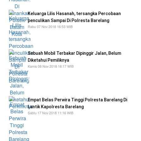
Keluarga Lilis Hasanah, tersangka Percobaan
penculikan Sampai Di Polresta Barelang
Rabu 07 Nov 2018 16:53 WIB
jika Lilis Hasanah, mengalami gangguan jiwa
sepulang bekerja di Arab Saudi sebagai TKI
Sebuah Mobil Terbakar Dipinggir Jalan, Belum
Diketahui Pemiliknya
Kamis 08 Nov 2018 16:17 WIB
mengatakan memang benar adanya mobil yang
terbakar. Pihaknya juga masih menunggu
laporan dari si pemilik
Empat Belas Perwira Tinggi Polresta Barelang Di
Lantik Kapolresta Barelang
Sabtu 17 Nov 2018 11:16 WIB
Kapolresta Barelang, Komisaris Besar Polisi
(Kombes Pol) Hengki, melantik empat belas
perwira tinggi Polresta Barelang