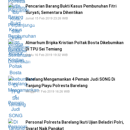
Pencarian Barang Bukti Kasus Pembunuhan Fitri
Suryati, Sementara Dihentikan
Jumat 15 Feb 2019 23:26 WIB
Pihak Polresta Barelang sudah tiga jam tim
penyelam dari Polairud Polresta
Almarhum Bripka Kristian Poltak Bosta Dikebumikan
Di TPU Sei Temiang
Sabtu 16 Feb 2019 19:32 WIB
Sebelum di bawa ke TPU jenazah terlebih
dahulu dilaksanakan ibadah pemberangkatan
Barelang Mengamankan 4 Pemain Judi SONG Di
Tanjung Piayu Polresta Barelang
Minggu 17 Feb 2019 16:26 WIB
pada hari Sabtu tanggal 16 Februari 2019
sekira pukul 17.30 Wib pada saat anggota
Opsnal Reskrim Polresta Barelang
Personal Polresta Barelang Ikuti Ujian Beladiri Polri,
Syarat Naik Pangkat