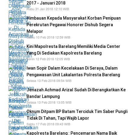
2017 - Januari 2018
Rabu 31 Jan 2018 12:10 WIB
Himbauan Kepada Masyarakat Korban Penipuan
Perekrutan Pegawai Honorer Dishub Segera
Melapor
Sabtu 10 Feb 2018 12:59 WIB
Kini Mapolresta Barelang Memiliki Media Center
Yang Di Sediakan Kapolresta Barelang
Senin 12 Feb 2018 12:05 WIB
Iwan Sopir Dalam Kecelakaan Di Seraya, Dalam
Pengawasan Unit Lakalantas Polresta Barelang
Selasa 13 Feb 2018 09:54 WIB
Jenazah Achmad Arizal Sudah Di Berangkatkan Ke
Bandar Lampung
Selasa 13 Feb 2018 13:05 WIB
Oknum Ditpam BP Batam Terciduk Tim Saber Pungli
Tidak Di Tahan, Tapi Wajib Lapor
Sabtu 17 Feb 2018 09:43 WIB
Kapolresta Barelang : Pencemaran Nama Baik