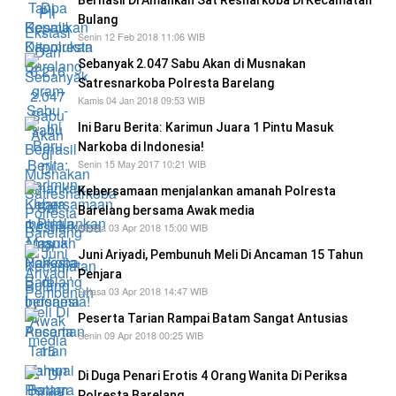
Berhasil Di Amankan Sat Resnarkoba Di Kecamatan
Bulang
Senin 12 Feb 2018 11:06 WIB
Sebanyak 2.047 Sabu Akan di Musnakan
Satresnarkoba Polresta Barelang
Kamis 04 Jan 2018 09:53 WIB
Ini Baru Berita: Karimun Juara 1 Pintu Masuk
Narkoba di Indonesia!
Senin 15 May 2017 10:21 WIB
Kebersamaan menjalankan amanah Polresta
Barelang bersama Awak media
Selasa 03 Apr 2018 15:00 WIB
Juni Ariyadi, Pembunuh Meli Di Ancaman 15 Tahun
Penjara
Selasa 03 Apr 2018 14:47 WIB
Peserta Tarian Rampai Batam Sangat Antusias
Senin 09 Apr 2018 00:25 WIB
Di Duga Penari Erotis 4 Orang Wanita Di Periksa
Polresta Barelang