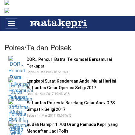
Toggle
navigation
Polres/Ta dan Polsek
DOR.. Pencuri Batrai Telkomsel Bersamurai
Terkapar
Senin 09 Jan 2017 01:20 WIB
Lengkapi Surat Kendaraan Anda, Mulai Hari ini
Satlantas Gelar Operasi Seligi 2017
Rabu 01 Mar 2017 10:45 WIB
Satlantas Polresta Barelang Gelar Anev OPS
Simpatik Seligi 2017
Selasa 14 Mar 2017 15:07 WIB
Sudah Hampir 1.700 Orang Pemuda Kepri yang
Mendaftar Jadi Polisi