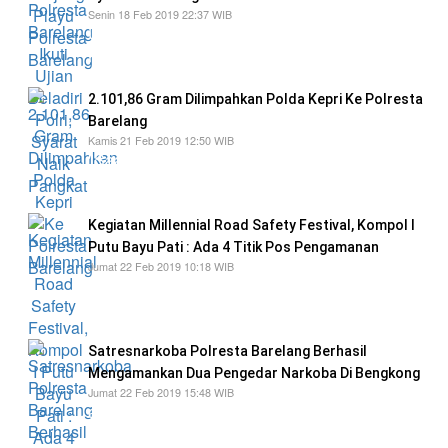
Senin 18 Feb 2019 22:37 WIB
Ujian Beladiri Polri tersebut bertujuan dari
Kegiatan ini adalah sebagai
2.101,86 Gram Dilimpahkan Polda Kepri Ke Polresta
Barelang
Kamis 21 Feb 2019 12:50 WIB
"Saat petugas dari Subdit III Ditresnarkoba
sampai di rumah keluarga Z
Kegiatan Millennial Road Safety Festival, Kompol I
Putu Bayu Pati : Ada 4 Titik Pos Pengamanan
Jumat 22 Feb 2019 10:18 WIB
Polda Kepri melalui Kasat Lantas Polresta
Barelang, Kompol I Putu Bayu Pati
Satresnarkoba Polresta Barelang Berhasil
Mengamankan Dua Pengedar Narkoba Di Bengkong
Jumat 22 Feb 2019 15:48 WIB
awalnya Pihak Resnarkoba Polresta Barelang
berhasil mengamankan Os