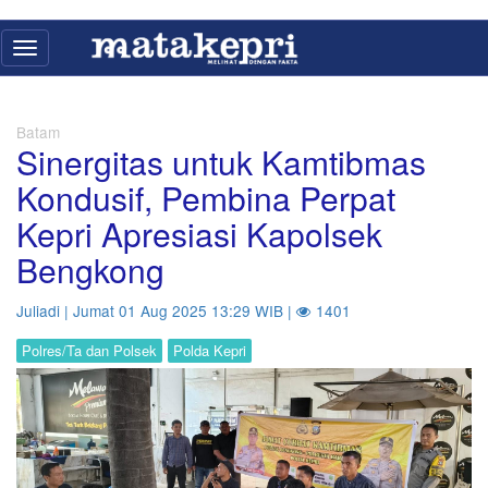
Toggle
navigation
Batam
Sinergitas untuk Kamtibmas
Kondusif, Pembina Perpat
Kepri Apresiasi Kapolsek
Bengkong
Juliadi | Jumat 01 Aug 2025 13:29 WIB |
1401
Polres/Ta dan Polsek
Polda Kepri