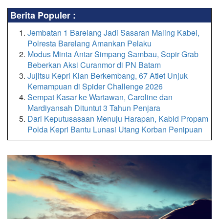
Berita Populer :
Jembatan 1 Barelang Jadi Sasaran Maling Kabel,
Polresta Barelang Amankan Pelaku
Modus Minta Antar Simpang Sambau, Sopir Grab
Beberkan Aksi Curanmor di PN Batam
Jujitsu Kepri Kian Berkembang, 67 Atlet Unjuk
Kemampuan di Spider Challenge 2026
Sempat Kasar ke Wartawan, Caroline dan
Mardiyansah Dituntut 3 Tahun Penjara
Dari Keputusasaan Menuju Harapan, Kabid Propam
Polda Kepri Bantu Lunasi Utang Korban Penipuan