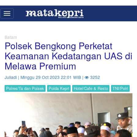
Toggle
navigation
Batam
Polsek Bengkong Perketat
Keamanan Kedatangan UAS di
Melawa Premium
Juliadi | Minggu 29 Oct 2023 22:01 WIB |
3252
Polres/Ta dan Polsek
Polda Kepri
Hotel/Cafe & Resto
TNI/Polri