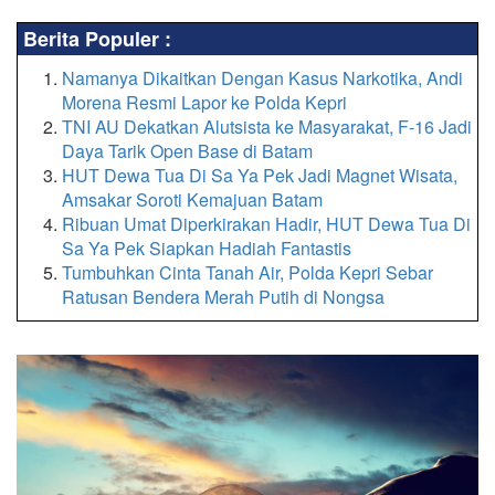
Berita Populer :
Namanya Dikaitkan Dengan Kasus Narkotika, Andi
Morena Resmi Lapor ke Polda Kepri
TNI AU Dekatkan Alutsista ke Masyarakat, F-16 Jadi
Daya Tarik Open Base di Batam
HUT Dewa Tua Di Sa Ya Pek Jadi Magnet Wisata,
Amsakar Soroti Kemajuan Batam
Ribuan Umat Diperkirakan Hadir, HUT Dewa Tua Di
Sa Ya Pek Siapkan Hadiah Fantastis
Tumbuhkan Cinta Tanah Air, Polda Kepri Sebar
Ratusan Bendera Merah Putih di Nongsa