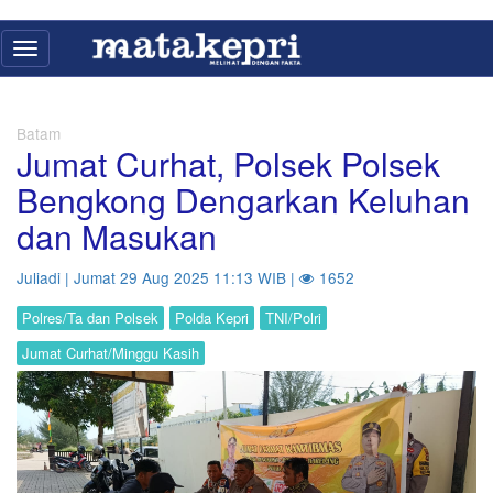
Toggle
navigation
Batam
Jumat Curhat, Polsek Polsek
Bengkong Dengarkan Keluhan
dan Masukan
Juliadi | Jumat 29 Aug 2025 11:13 WIB |
1652
Polres/Ta dan Polsek
Polda Kepri
TNI/Polri
Jumat Curhat/Minggu Kasih