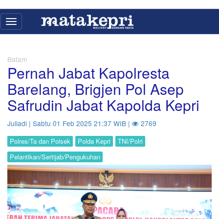
Toggle
navigation
Batam
Pernah Jabat Kapolresta
Barelang, Brigjen Pol Asep
Safrudin Jabat Kapolda Kepri
Juliadi | Sabtu 01 Feb 2025 21:37 WIB |
2769
Polres/Ta dan Polsek
Polda Kepri
TNI/Polri
Pelantikan/Sertijab/Pengukuhan