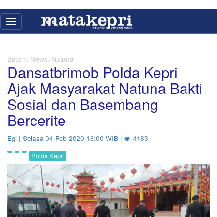
Toggle
navigation
Batam, News, Natuna
Dansatbrimob Polda Kepri
Ajak Masyarakat Natuna Bakti
Sosial dan Basembang
Bercerite
Egi | Selasa 04 Feb 2020 16:00 WIB |
4183
Polda Kepri