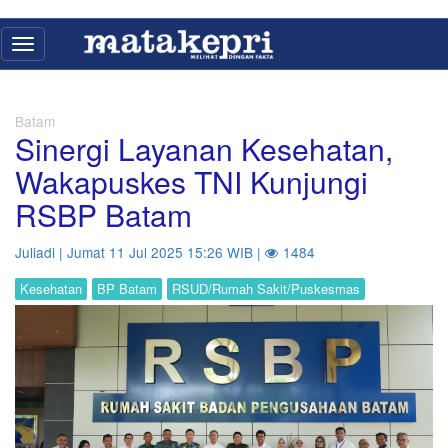
Toggle
navigation
Batam
Sinergi Layanan Kesehatan,
Wakapuskes TNI Kunjungi
RSBP Batam
Juliadi | Jumat 11 Jul 2025 15:26 WIB |
1484
Kesehatan
BP Batam
RSUD/Rumah Sakit/Puskesmas