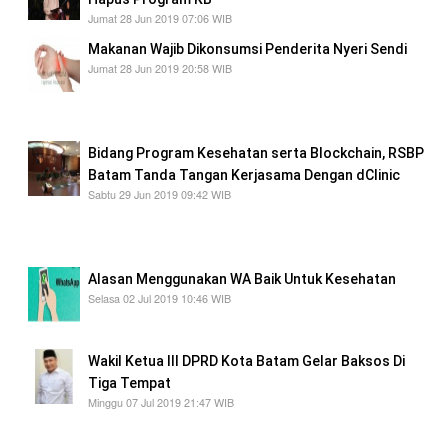
Jumat 28 Jun 2019 07:06 WIB
Makanan Wajib Dikonsumsi Penderita Nyeri Sendi
Jumat 28 Jun 2019 20:58 WIB
Sayur-sayuran berwarna hijau seperti brokoli,
kale, dan bok choy
Bidang Program Kesehatan serta Blockchain, RSBP
Batam Tanda Tangan Kerjasama Dengan dClinic
Sabtu 29 Jun 2019 09:42 WIB
dengan kondisi kota Batam salah satu daerah
di indonesia yang sangat strategis
Alasan Menggunakan WA Baik Untuk Kesehatan
Selasa 02 Jul 2019 10:46 WIB
temuan ini telah menunjukkan bagimana faktor
Wakil Ketua III DPRD Kota Batam Gelar Baksos Di
Tiga Tempat
Minggu 07 Jul 2019 21:47 WIB
Menurut Helmy, tidak hanya pemeriksaan
kesehatan secara gratis saja