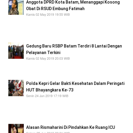
Anggota DPRD Kota Batam, Menanggapi Kosong
Obat Di RSUD Embung Fatimah
Kamis 02 May 2019 19:55 WIB
persoalan kekosongan obat ini tidak ada respon
ataupun solusi dari Pemerintah Kota (Pemko)
Batam
Gedung Baru RSBP Batam Terdiri 8 Lantai Dengan
Pelayanan Terkini
Kamis 02 May 2019 20:03 WIB
"harapan kami memang menjadi rumah sakit
terlengkap di Kepri
Polda Kepri Gelar Bakti Kesehatan Dalam Peringati
HUT Bhayangkara Ke-73
Senin 24 Jun 2019 17:19 WIB
jumlah peserta Khitanan massal sebanyak 200
orang, Donor darah 450 orang, Pemeriksaan
laboratorium
Alasan Rismaharini Di Pindahkan Ke Ruang ICU