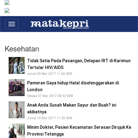
Toggle
navigation
Kesehatan
Tidak Setia Pada Pasangan, Delapan IRT di Karimun
Tertular HIV/AIDS
Jumat 03 Mar 2017 11:20 WIB
Pameran Gaya hidup Halal diselenggarakan di
London
Selasa 07 Mar 2017 08:42 WIB
Anak Anda Susah Makan Sayur dan Buah? ini
akibatnya
Jumat 10 Mar 2017 11:35 WIB
Minim Dokter, Pasien Kecamatan Serasan Dirujuk Ke
Provinsi Tetangga