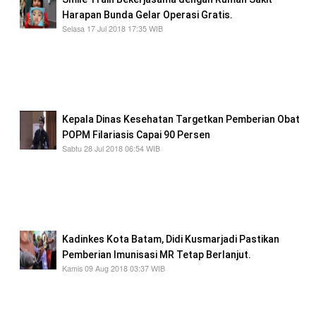
Harapan Bunda Gelar Operasi Gratis.
Selasa 17 Jul 2018 17:35 WIB
Pendaftaran dapat dilakukan langsung dengan
menghubunginya melalui WhatsApp di nomor
081364720034 ataupun dapat langsung
mendatangi Rumah Sakit Harapan Bunda.
Kepala Dinas Kesehatan Targetkan Pemberian Obat
POPM Filariasis Capai 90 Persen
Sabtu 28 Jul 2018 06:54 WIB
Program POPM Filariasis ini akan dilaksanakan
pada 1-31 Oktober. Selain petugas medis Dinas
Kesehatan, pemberian obat massal ini juga
melibatkan 2.200 kader filariasis.
Kadinkes Kota Batam, Didi Kusmarjadi Pastikan
Pemberian Imunisasi MR Tetap Berlanjut.
Kamis 09 Aug 2018 03:37 WIB
Masyarakat di Kota Batam sudah banyak yang
mengerti akan pentingnya imunisasi ini.