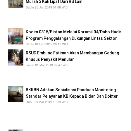
Murah 3 Kali Lipat Dari RS Lain
Sabtu 26 Jan 2019 01:08 WIB
harga operasi Jantung di RS Awal Bros
berkisar antara
Kodim 0315/Bintan Melalui Koramil 04/Dabo Hadiri
Program Penggalangan Dukungan Lintas Sektor
Senin 18 Feb 2019 20:17 WIB
RSUD Embung Fatimah Akan Membangun Gedung
Khusus Penyakit Menular
Jumat 01 Mar 2019 09:47 WIB
RSUD Embung Fatimah Akan Membangun
Gedung Khusus Penyakit Menular
BKKBN Adakan Sosialisasi Panduan Monitoring
Standar Pelayanan KB Kepada Bidan Dan Dokter
Rabu 13 Mar 2019 10:13 WIB
BKKBN sudah melakukan inovasi terkait
penyusunan buku empat pilar program KB dan
pembuatan aplikasi monitoring berkualitas