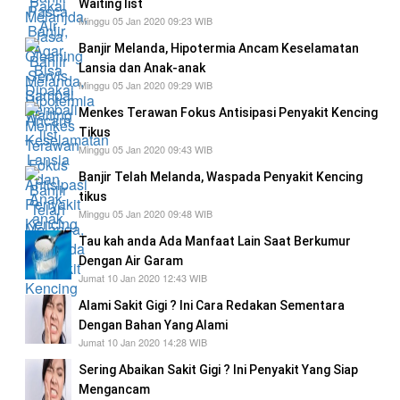
Waiting list
Minggu 05 Jan 2020 09:23 WIB
Banjir Melanda, Hipotermia Ancam Keselamatan
Lansia dan Anak-anak
Minggu 05 Jan 2020 09:29 WIB
Menkes Terawan Fokus Antisipasi Penyakit Kencing
Tikus
Minggu 05 Jan 2020 09:43 WIB
Banjir Telah Melanda, Waspada Penyakit Kencing
tikus
Minggu 05 Jan 2020 09:48 WIB
Tau kah anda Ada Manfaat Lain Saat Berkumur
Dengan Air Garam
Jumat 10 Jan 2020 12:43 WIB
Alami Sakit Gigi ? Ini Cara Redakan Sementara
Dengan Bahan Yang Alami
Jumat 10 Jan 2020 14:28 WIB
Sering Abaikan Sakit Gigi ? Ini Penyakit Yang Siap
Mengancam