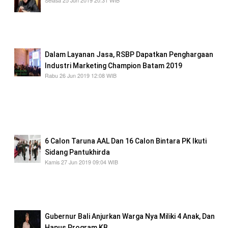
Selasa 25 Jun 2019 20:31 WIB
Rismaharini akan dipindah ke ruang ke Intesive
Care Unit (ICU). Kepindahan dari ruang VVIP
ke ICU
Dalam Layanan Jasa, RSBP Dapatkan Penghargaan
Industri Marketing Champion Batam 2019
Rabu 26 Jun 2019 12:08 WIB
Acara tersebut dihadiri oleh Deputy CEO
Markplus Inc. Dr Jacky Mussry, Asisten II
Bidang Perekonomian dan Pembangunan Kota
Batam
6 Calon Taruna AAL Dan 16 Calon Bintara PK Ikuti
Sidang Pantukhirda
Kamis 27 Jun 2019 09:04 WIB
Selanjutnya orang nomor satu di Lantamal IV
â€marilah kita cermati secara seksama kondisi
riil para calon
Gubernur Bali Anjurkan Warga Nya Miliki 4 Anak, Dan
Hapus Program KB