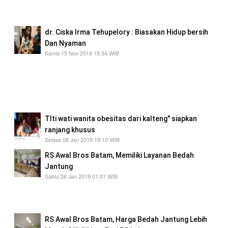
baru bagi tukang gigi.
dr. Ciska Irma Tehupelory : Biasakan Hidup bersih
Dan Nyaman
Kamis 15 Nov 2018 18:34 WIB
bahwa sosialisasi ini membahas tentang
masalah di sekolah tentang kebersihan
lingkungan sekolah baik itu toilet, kantin,
maupun lingkungan sekolah
TIti wati wanita obesitas dari kalteng" siapkan
ranjang khusus
Selasa 08 Jan 2019 19:10 WIB
RS Awal Bros Batam, Memiliki Layanan Bedah
Jantung
Sabtu 26 Jan 2019 01:01 WIB
bahwa layanan beda jantung di RS Awal Bros
Batam sudah mulai mulai September
RS Awal Bros Batam, Harga Bedah Jantung Lebih