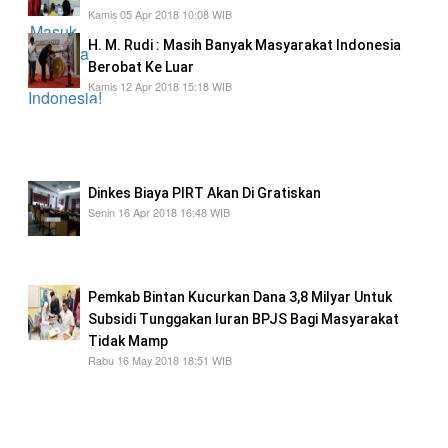
Kamis 05 Apr 2018 10:08 WIB
H. M. Rudi : Masih Banyak Masyarakat Indonesia
Berobat Ke Luar
Kamis 12 Apr 2018 15:18 WIB
masih banyaknya warga Batam yang pergi
berobat ke luar negeri, sementara di Batam
sudah banyak Rumah Sakit yang tersedia.
Dinkes Biaya PIRT Akan Di Gratiskan
Senin 16 Apr 2018 16:48 WIB
Rapat Dengar Pendapat (RDP) terkait
pelaporan caturwulan Dinas Kesehatan
Pemkab Bintan Kucurkan Dana 3,8 Milyar Untuk
Subsidi Tunggakan Iuran BPJS Bagi Masyarakat
Tidak Mamp
Rabu 16 May 2018 18:51 WIB
Sekitar 3,8 Milyar Rupiah lebih dana subsidi
yang dialokasikan oleh Pemerintah Daerah
Kabupaten Bintan guna mensubsidi tunggakan
iuran BPJS bagi masyarakat yang tidak mampu.