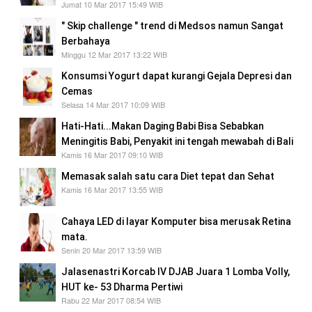
Jumat 10 Mar 2017 15:49 WIB
" Skip challenge " trend di Medsos namun Sangat
Berbahaya
Minggu 12 Mar 2017 13:22 WIB
Konsumsi Yogurt dapat kurangi Gejala Depresi dan
Cemas
Selasa 14 Mar 2017 10:09 WIB
Hati-Hati...Makan Daging Babi Bisa Sebabkan
Meningitis Babi, Penyakit ini tengah mewabah di Bali
Kamis 16 Mar 2017 09:10 WIB
Memasak salah satu cara Diet tepat dan Sehat
Kamis 16 Mar 2017 13:55 WIB
Cahaya LED di layar Komputer bisa merusak Retina
mata.
Senin 20 Mar 2017 13:59 WIB
Jalasenastri Korcab IV DJAB Juara 1 Lomba Volly,
HUT ke- 53 Dharma Pertiwi
Rabu 22 Mar 2017 08:54 WIB