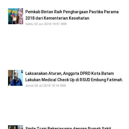
Pemkab Bintan Raih Penghargaan Pastika Parama
2018 dari Kementerian Kesehatan
Sabtu 02 Jun 2018 19:51 WIB
Penghargaan ini merupakan salah satu kategori
tertinggi dari Kementerian Kesehatan RI
kepada daerah terkait komitmen penerapan
regulasi dan implementasi kawasan tanpa
rokok dibeberapa lokasi fasilitas umum
masyarakat.
Laksanakan Aturan, Anggota DPRD Kota Batam
Lakukan Medical Check Up di RSUD Embung Fatimah.
Jumat 06 Jul 2018 18:16 WIB
Medical check up sebenarnya lebih ketat di
tahun 2014, selain test psikolog langsung sama
dokternya, ada juga cek darah, cek urine untuk
narkoba, kalau sekarang hanya tes urine dan
langsung test kejiwaan.
Smile Train Bekerjasama dengan Rumah Sakit