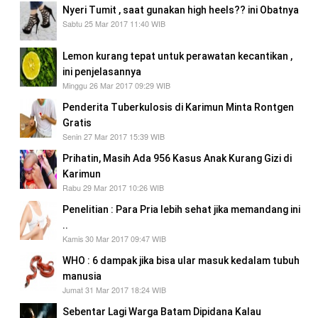
Nyeri Tumit , saat gunakan high heels?? ini Obatnya
Sabtu 25 Mar 2017 11:40 WIB
Lemon kurang tepat untuk perawatan kecantikan ,
ini penjelasannya
Minggu 26 Mar 2017 09:29 WIB
Penderita Tuberkulosis di Karimun Minta Rontgen
Gratis
Senin 27 Mar 2017 15:39 WIB
Prihatin, Masih Ada 956 Kasus Anak Kurang Gizi di
Karimun
Rabu 29 Mar 2017 10:26 WIB
Penelitian : Para Pria lebih sehat jika memandang ini
..
Kamis 30 Mar 2017 09:47 WIB
WHO : 6 dampak jika bisa ular masuk kedalam tubuh
manusia
Jumat 31 Mar 2017 18:24 WIB
Sebentar Lagi Warga Batam Dipidana Kalau