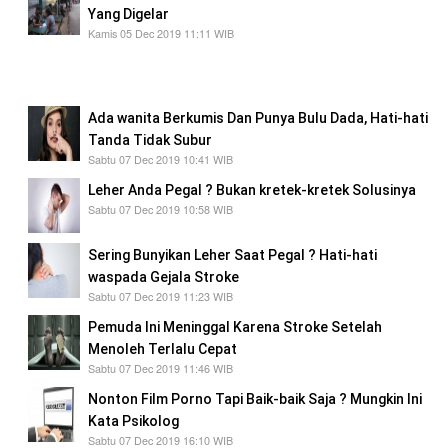
Yang Digelar
Kamis 05 Dec 2019 11:11 WIB
Warga Antusias Menyambut Pengobatan Gratis
Yang Digelar
Ada wanita Berkumis Dan Punya Bulu Dada, Hati-hati
Tanda Tidak Subur
Sabtu 07 Dec 2019 10:41 WIB
Leher Anda Pegal ? Bukan kretek-kretek Solusinya
Sabtu 07 Dec 2019 10:58 WIB
Sering Bunyikan Leher Saat Pegal ? Hati-hati
waspada Gejala Stroke
Sabtu 07 Dec 2019 11:23 WIB
Pemuda Ini Meninggal Karena Stroke Setelah
Menoleh Terlalu Cepat
Sabtu 07 Dec 2019 11:46 WIB
Nonton Film Porno Tapi Baik-baik Saja ? Mungkin Ini
Kata Psikolog
Sabtu 07 Dec 2019 16:10 WIB