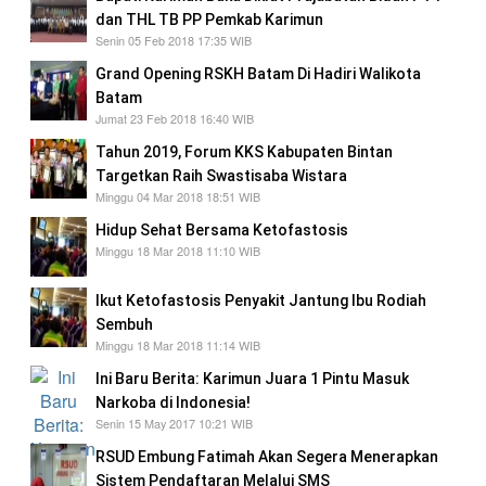
dan THL TB PP Pemkab Karimun
Senin 05 Feb 2018 17:35 WIB
Grand Opening RSKH Batam Di Hadiri Walikota
Batam
Jumat 23 Feb 2018 16:40 WIB
Tahun 2019, Forum KKS Kabupaten Bintan
Targetkan Raih Swastisaba Wistara
Minggu 04 Mar 2018 18:51 WIB
Hidup Sehat Bersama Ketofastosis
Minggu 18 Mar 2018 11:10 WIB
Ikut Ketofastosis Penyakit Jantung Ibu Rodiah
Sembuh
Minggu 18 Mar 2018 11:14 WIB
Ini Baru Berita: Karimun Juara 1 Pintu Masuk
Narkoba di Indonesia!
Senin 15 May 2017 10:21 WIB
RSUD Embung Fatimah Akan Segera Menerapkan
Sistem Pendaftaran Melalui SMS