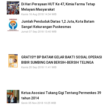
Di Hari Perayaan HUT Ke 47, Kimia Farma Tetap
Melayani Masyarakat
Kamis 16 Aug 2018 14:34 WIB
Jumlah Penduduk Diatas 1,2 Juta, Kota Batam
Sangat Kekurangan Puskesmas
Jumat 07 Sep 2018 13:40 WIB
Puskesmas melayani masyarakat melebihi
kapasitas, misal Puskesmas Batuaji dengan
jumlah penduduk sebanyak 170.000 warga
GRATIS!!! BP BATAM GELAR BAKTI SOSIAL OPERASI
BIBIR SUMBING DAN BERSIH-BERSIH TELINGA
Kamis 20 Sep 2018 11:41 WIB
akti Sosial ini bertujuan untuk meningkatkan
derajat kesehatan masyarakat Batam, mulai
dari anak-anak hingga lansia
Ketua Asosiasi Tukang Gigi Tentang Permenkes 39
tahun 2014
Senin 05 Nov 2018 10:25 WIB
Kemenkes tidak akan mengeluarkan lagi izin