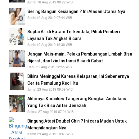
Jumat 16 Aug 2019 08:22 WIB
Sering Bangun Kesiangan ? Ini Alasan Utama Nya
Senin 19 Aug 2019 07:44 WIB
Suplai Air di Batam Terkendala, Pihak Pemberi
Layanan Tak Angkat Bicara
Senin 19 Aug 2019 15:30 WIB
Jangan Main-main, Pelaku Pembuangan Limbah Bisa
dijerat, dan Izin Instansi Bisa di Cabut
Rabu 21 Aug 2019 12:55 WIB
Dikira Meninggal Karena Kelaparan, Ini Sebenernya
Cerita Pemulung Kecil Itu
Jumat 23 Aug 2019 09:09 WIB
Akhirnya Kadinkes Tangerang Bongkar Ambulans
Yang Tak Bisa Antar Jenazah
Selasa 27 Aug 2019 07:04 WIB
Bingung Atasi Doubel Chin ? Ini cara Mudah Untuk
Menghilangkan Nya
Kamis 29 Aug 2019 10:43 WIB