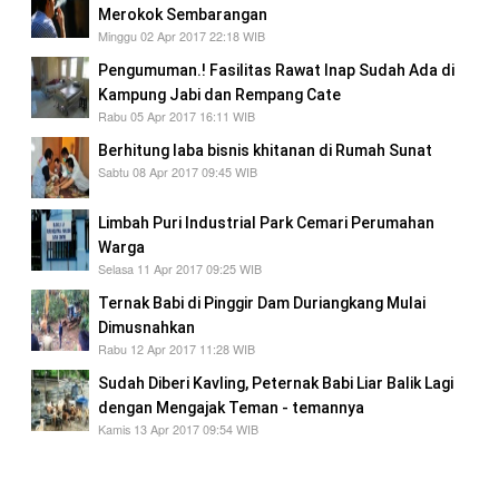
Merokok Sembarangan
Minggu 02 Apr 2017 22:18 WIB
Pengumuman.! Fasilitas Rawat Inap Sudah Ada di
Kampung Jabi dan Rempang Cate
Rabu 05 Apr 2017 16:11 WIB
Berhitung laba bisnis khitanan di Rumah Sunat
Sabtu 08 Apr 2017 09:45 WIB
Limbah Puri Industrial Park Cemari Perumahan
Warga
Selasa 11 Apr 2017 09:25 WIB
Ternak Babi di Pinggir Dam Duriangkang Mulai
Dimusnahkan
Rabu 12 Apr 2017 11:28 WIB
Sudah Diberi Kavling, Peternak Babi Liar Balik Lagi
dengan Mengajak Teman - temannya
Kamis 13 Apr 2017 09:54 WIB
Pencemaran Dam Duriangkang untuk minum
masyarakat sudah tidak bisa ditoleransi..!