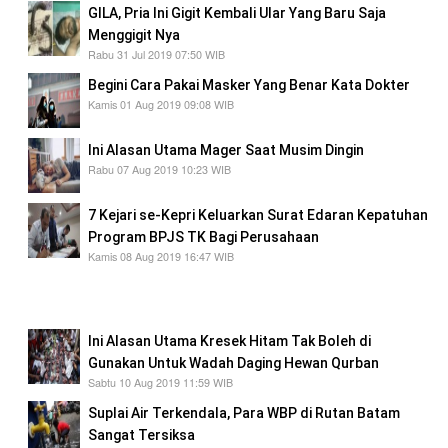
GILA, Pria Ini Gigit Kembali Ular Yang Baru Saja
Menggigit Nya
Rabu 31 Jul 2019 07:50 WIB
Begini Cara Pakai Masker Yang Benar Kata Dokter
Kamis 01 Aug 2019 09:08 WIB
Ini Alasan Utama Mager Saat Musim Dingin
Rabu 07 Aug 2019 10:23 WIB
7 Kejari se-Kepri Keluarkan Surat Edaran Kepatuhan
Program BPJS TK Bagi Perusahaan
Kamis 08 Aug 2019 16:47 WIB
7 Kejari se-Kepri Keluarkan Surat Edaran
Kepatuhan Program BPJS TK Bagi Perusahaan
Ini Alasan Utama Kresek Hitam Tak Boleh di
Gunakan Untuk Wadah Daging Hewan Qurban
Sabtu 10 Aug 2019 11:59 WIB
Suplai Air Terkendala, Para WBP di Rutan Batam
Sangat Tersiksa