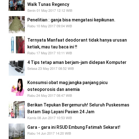
Walk Tunas Regency
Senin 01 May 2017 12:12 WIB
Penelitian : ganja bisa mengatasi kepikunan.
Rabu 10 May 2017 09:04 WIB
Ternyata Manfaat deodorant tidak hanya urusan
ketiak, mau tau baca ini !!
Rabu 17 May 2017 10:11 WIB
4 Tips tetap aman berjam-jam didepan Komputer
Selasa 23 May 2017 08:52 WIB
Konsumsi obat mag jangka panjang picu
osteoporosis dan anemia
Rabu 24 May 2017 08:47 WIB
Berikan Tepukan Bergemuruh! Seluruh Puskesmas
Batam Siap Layani Pasien 24 Jam
Kamis 08 Jun 2017 10:53 WIB
Gara - gara ini RSUD Embung Fatimah Sekarat!
Rabu 14 Jun 2017 14:20 WIB