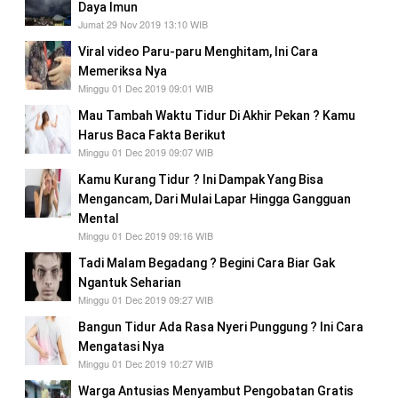
Daya Imun
Jumat 29 Nov 2019 13:10 WIB
Viral video Paru-paru Menghitam, Ini Cara
Memeriksa Nya
Minggu 01 Dec 2019 09:01 WIB
Mau Tambah Waktu Tidur Di Akhir Pekan ? Kamu
Harus Baca Fakta Berikut
Minggu 01 Dec 2019 09:07 WIB
Kamu Kurang Tidur ? Ini Dampak Yang Bisa
Mengancam, Dari Mulai Lapar Hingga Gangguan
Mental
Minggu 01 Dec 2019 09:16 WIB
Tadi Malam Begadang ? Begini Cara Biar Gak
Ngantuk Seharian
Minggu 01 Dec 2019 09:27 WIB
Bangun Tidur Ada Rasa Nyeri Punggung ? Ini Cara
Mengatasi Nya
Minggu 01 Dec 2019 10:27 WIB
Warga Antusias Menyambut Pengobatan Gratis