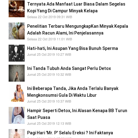
Ternyata Ada Manfaat Luar Biasa Dalam Segelas
Kopi Yang Di Campur Minyak Kelapa
Selasa 22 Oct 2019 09:31 WIB
Penelitian Terbaru MengungkapKan Minyak Kepala
Adalah Racun Alami, Ini Penjelasannya
Selasa 22 Oct 2019 11:01 WIB
Hati-hati, Ini Asupan Yang Bisa Bunuh Sperma
Jumat 25 Oct 2019 10:27 WIB
Ini Tanda Tubuh Anda Sangat Perlu Detox
Jumat 25 Oct 2019 10:32 WIB
Ini Beberapa Tanda, Jika Anda Terlalu Banyak
Mengkonsumsi Gula Di Waktu Libur
Jumat 25 Oct 2019 10:37 WIB
Hampir Seperti Detox, Ini Alasan Kenapa BB Turun
Saat Puasa
Jumat 25 Oct 2019 12:13 WIB
Pagi Hari 'Mr. P' Selalu Ereksi ? Ini Faktanya