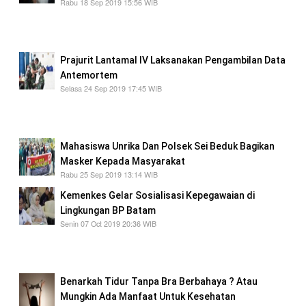
Rabu 18 Sep 2019 15:56 WIB
500.000 Masker Akan Didistribusikan Ke Kepri
Oleh Menkes
Prajurit Lantamal IV Laksanakan Pengambilan Data
Antemortem
Selasa 24 Sep 2019 17:45 WIB
Prajurit Lantamal IV Laksanakan Pengambilan
Data Antemortem
Mahasiswa Unrika Dan Polsek Sei Beduk Bagikan
Masker Kepada Masyarakat
Rabu 25 Sep 2019 13:14 WIB
Kemenkes Gelar Sosialisasi Kepegawaian di
Lingkungan BP Batam
Senin 07 Oct 2019 20:36 WIB
Kemenkes Gelar Sosialisasi Kepegawaian di
Lingkungan BP Batam
Benarkah Tidur Tanpa Bra Berbahaya ? Atau
Mungkin Ada Manfaat Untuk Kesehatan