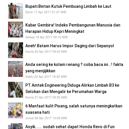
Bupati Bintan Kutuk Pembuang Limbah ke Laut
Senin 17 Apr 2017 21:37 WIB
Kabar Gembira! Indeks Pembangunan Manusia dan
Harapan Hidup Kepri Meningkat
Selasa 18 Apr 2017 09:15 WIB
Aneh! Batam Harus Impor Daging dari Sepanyol
Kamis 20 Apr 2017 09:42 WIB
Anda sering ke kolam renang ? coba baca ini ..! fakta
yang menjijikkan
Sabtu 22 Apr 2017 19:30 WIB
PT Amtek Engineering Diduga Alirkan Limbah B3 ke
Selokan dan Mengalir ke Perumahan Warga
Kamis 27 Apr 2017 09:35 WIB
6 Manfaat kulit Pisang, salah satunya meningkatkan
suasana hati
Jumat 28 Apr 2017 13:09 WIB
Asyik...... sudah sehat dapat Honda Revo di Fun