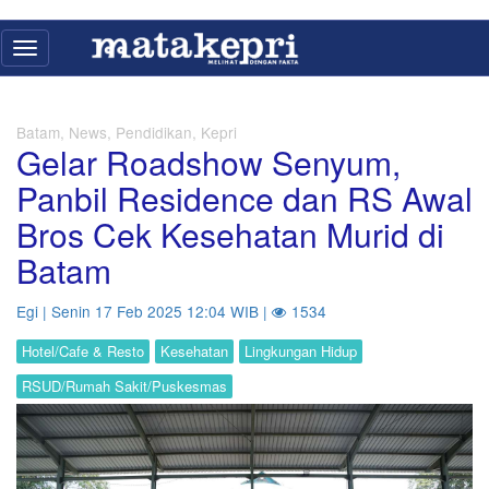
Toggle
navigation
Batam, News, Pendidikan, Kepri
Gelar Roadshow Senyum,
Panbil Residence dan RS Awal
Bros Cek Kesehatan Murid di
Batam
Egi | Senin 17 Feb 2025 12:04 WIB |
1534
Hotel/Cafe & Resto
Kesehatan
Lingkungan Hidup
RSUD/Rumah Sakit/Puskesmas