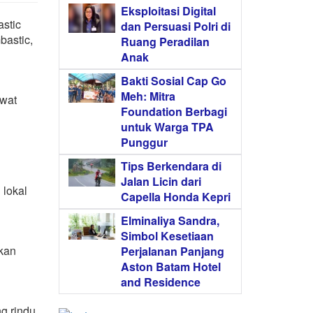
Eksploitasi Digital
stic
dan Persuasi Polri di
bastic,
Ruang Peradilan
Anak
Bakti Sosial Cap Go
Meh: Mitra
ewat
Foundation Berbagi
untuk Warga TPA
Punggur
Tips Berkendara di
Jalan Licin dari
 lokal
Capella Honda Kepri
Elminaliya Sandra,
Simbol Kesetiaan
rkan
Perjalanan Panjang
Aston Batam Hotel
and Residence
g rindu