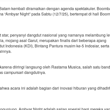
atam kembali diramaikan dengan agenda spektakuler. Boomba
“Ambyar Night” pada Sabtu (12/7/25), bertempat di hall Boom
t star, penyanyi dangdut nasional yang namanya melambung l
ia, mojang asal Garut, merupakan finalis dari beberapa ajang
ut Indonesia (KDI), Bintang Pantura musim ke-5 Indosiar, serta
ainnya.
karena diiringi langsung oleh Rastama Musica, salah satu band
s campursari dangdutnya.
wa acara ini adalah bagian dari inovasi hiburan yang dihadi
ngunjung. Ambyar Night adalah sajian spesial bagi mereka yan