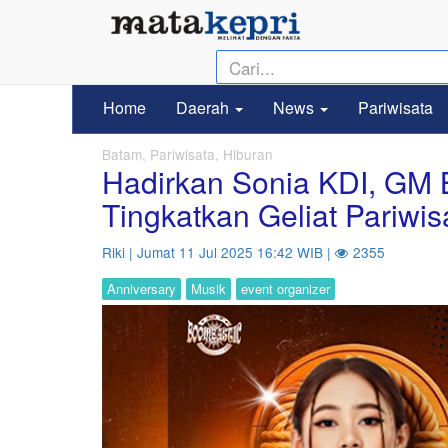
Home
Daerah
News
Pariwisata
Batam, Pariwisata, Hiburan
Hadirkan Sonia KDI, GM 
Tingkatkan Geliat Pariwi
Riki | Jumat 11 Jul 2025 16:42 WIB |
2355
Anniversary
Musik
event organizer