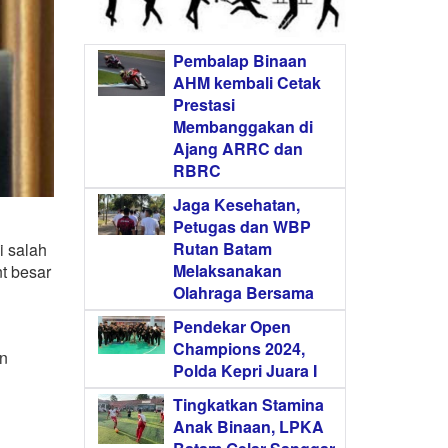
Pembalap Binaan
AHM kembali Cetak
Prestasi
Membanggakan di
Ajang ARRC dan
RBRC
Jaga Kesehatan,
Petugas dan WBP
Rutan Batam
i salah
Melaksanakan
t besar
Olahraga Bersama
Pendekar Open
Champions 2024,
an
Polda Kepri Juara I
Tingkatkan Stamina
Anak Binaan, LPKA