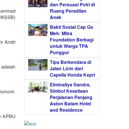
dan Persuasi Polri di
uhammad
Ruang Peradilan
(IKSSB)
Anak
Bakti Sosial Cap Go
Meh: Mitra
Foundation Berbagi
m Andri
untuk Warga TPA
Punggur
Tips Berkendara di
 adalah
Jalan Licin dari
Capella Honda Kepri
Elminaliya Sandra,
Simbol Kesetiaan
konomi.
Perjalanan Panjang
Aston Batam Hotel
and Residence
me KPBU