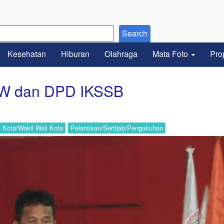
Kesehatan
Hiburan
Olahraga
Mata Foto
Pro
PW dan DPD IKSSB
i Kota/Wakil Wali Kota
Pelantikan/Sertijab/Pengukuhan