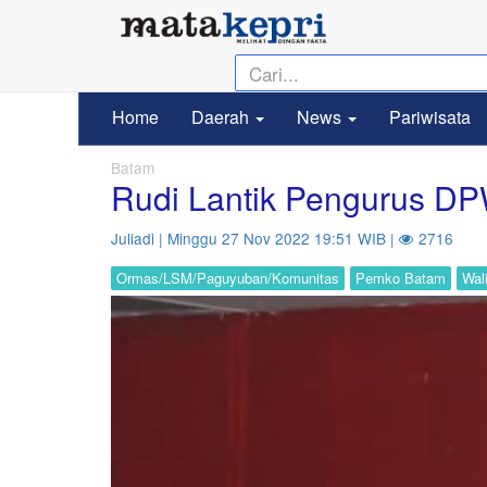
Home
Daerah
News
Pariwisata
Batam
Rudi Lantik Pengurus D
Juliadi | Minggu 27 Nov 2022 19:51 WIB |
2716
Ormas/LSM/Paguyuban/Komunitas
Pemko Batam
Wal