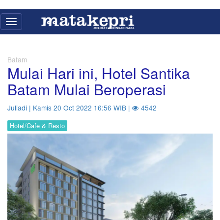
Toggle
navigation
Batam
Mulai Hari ini, Hotel Santika
Batam Mulai Beroperasi
Juliadi | Kamis 20 Oct 2022 16:56 WIB |
4542
Hotel/Cafe & Resto