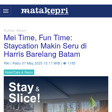
Toggle
navigation
Kuliner, Batam
Mei Time, Fun Time:
Staycation Makin Seru di
Harris Barelang Batam
Riki | Rabu 07 May 2025 15:17 WIB |
1185
Hotel/Cafe & Resto