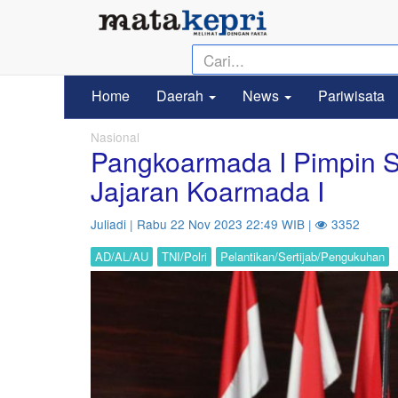
Home
Daerah
News
Pariwisata
Nasional
Pangkoarmada I Pimpin S
Jajaran Koarmada I
Juliadi | Rabu 22 Nov 2023 22:49 WIB |
3352
AD/AL/AU
TNI/Polri
Pelantikan/Sertijab/Pengukuhan