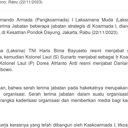
no, Rabu (22/11/2023)
omando Armada (Pangkoarmada) I Laksamana Muda (Laks
ma Jabatan beberapa jabatan strategis di Koarmada I, dian
, di Kesatrian Pondok Dayung, Jakarta, Rabu (22/11/2023).
ma (Laksma) TNI Haris Bima Bayuseto resmi menjabat 
kemudian Kolonel Laut (S) Sunarto menjabat sebagai Ir Koa
lonel Laut (P) Dores Afrianto Ardi resmi menjabat Danlan
ibowo.
n, bahwa serah terima jabatan pada hakekatnya merupakan
organisasi. Serah terima jabatan dalam suatu organisasi 
rangka kaderisasi organisasi dan memberikan media bagi kar
kerja kerasnya yang telah dibangun oleh Kaskoarmada I, Irko