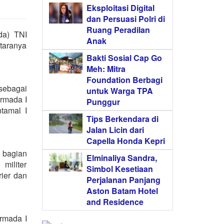
Eksploitasi Digital
dan Persuasi Polri di
Ruang Peradilan
da) TNI
Anak
taranya
Bakti Sosial Cap Go
Meh: Mitra
Foundation Berbagi
sebagai
untuk Warga TPA
rmada I
Punggur
tamal I
Tips Berkendara di
Jalan Licin dari
Capella Honda Kepri
 bagian
Elminaliya Sandra,
militer
Simbol Kesetiaan
ier dan
Perjalanan Panjang
Aston Batam Hotel
and Residence
armada I