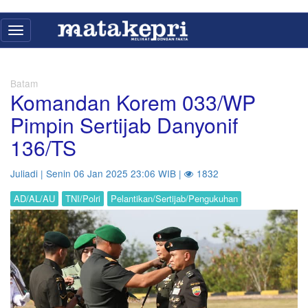
Toggle
navigation
Batam
Komandan Korem 033/WP
Pimpin Sertijab Danyonif
136/TS
Juliadi | Senin 06 Jan 2025 23:06 WIB |
1832
AD/AL/AU
TNI/Polri
Pelantikan/Sertijab/Pengukuhan