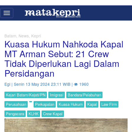
Toggle
navigation
Batam, News, Kepri
Kuasa Hukum Nahkoda Kapal
MT Arman Sebut: 21 Crew
Tidak Diperlukan Lagi Dalam
Persidangan
Egi | Senin 13 May 2024 23:11 WIB |
1960
Kejari Batam/Kejati/PN
Imigrasi
Bandara/Pelabuhan
Perusahaan
Perkapalan
Kuasa Hukum
Kapal
Law Firm
Pengacara
KLHK
Crew Kapal