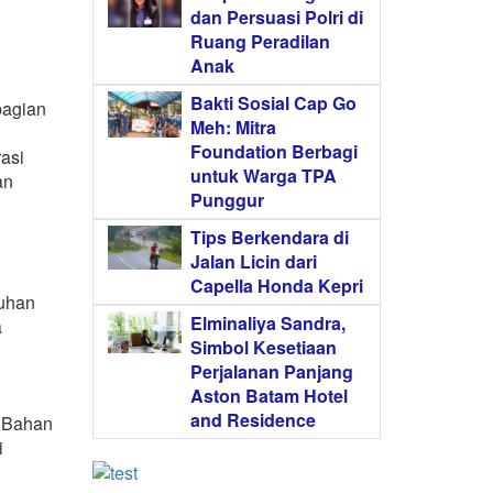
dan Persuasi Polri di
Ruang Peradilan
Anak
Bakti Sosial Cap Go
bagian
Meh: Mitra
Foundation Berbagi
asi
untuk Warga TPA
an
Punggur
Tips Berkendara di
Jalan Licin dari
Capella Honda Kepri
nuhan
Elminaliya Sandra,
a
Simbol Kesetiaan
Perjalanan Panjang
Aston Batam Hotel
and Residence
n Bahan
i