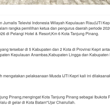
 Jurnalis Televisi Indonesia Wilayah Kepulauan Riau(IJTI Kep
lam rangka pemilihan ketua dan pengurus daerah periode 20
26 di Pelangi Hotel & Resort,Km 6 Kota Tanjung Pinang.
si yang tersebar di 5 Kabupaten dan 2 Kota di Provinsi Kepri anta
upaten Kepulauan Anambas,Kabupaten Lingga dan Kabupaten
ah mengatakan pelaksanaan Musda IJTI Kepri kali ini dilaksana
njung Pinang,mengingat Kota Tanjung Pinang sebagai Ibukota P
lu di gelar di Kota Batam"Ujar Chairullah.