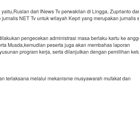
isi yaitu,Ruslan dari INews Tv perwakilan di Lingga, Zuprianto dar
jurnalis NET Tv untuk wilayah Kepri yang merupakan jurnalis s
dilakukan pengecekan administrasi masa berlaku kartu ke ang
serta Musda,kemudian peserta juga akan membahas laporan
unan program kerja, serta dilanjutkan dengan pemilihan ket
kan terlaksana melalui mekanisme musyawarah mufakat dan