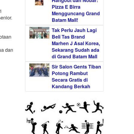
Hangout dan Nobar:
Pizza E Birra
i
Mengguncang Grand
enior.
Batam Mall!
Tak Perlu Jauh Lagi
gotaan
Beli Tas Brand
Marhen J Asal Korea,
ua dan
Sekarang Sudah ada
di Grand Batam Mall
Sir Salon Gents Tiban
Potong Rambut
Secara Gratis di
Kandang Berkah