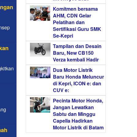
engan
Komitmen bersama
AHM, CDN Gelar
Pelatihan dan
nsep
Sertifikasi Guru SMK
Se-Kepri
Tampilan dan Desain
kan
Baru, New CB150
Verza kembali Hadir
kitkan
Dua Motor Listrik
Baru Honda Meluncur
di Kepri, ICON e: dan
CUV e:
Pecinta Motor Honda,
Jangan Lewatkan
ang
Sabtu dan Minggu
Capella Hadirkan
Motor Listrik di Batam
mah