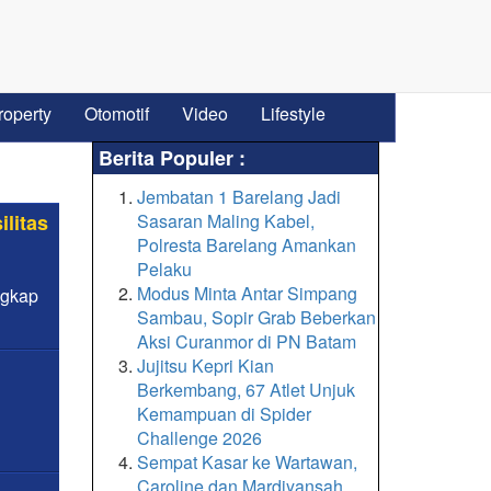
roperty
Otomotif
Video
Lifestyle
Berita Populer :
Jembatan 1 Barelang Jadi
ilitas
Sasaran Maling Kabel,
Polresta Barelang Amankan
Pelaku
Modus Minta Antar Simpang
ngkap
Sambau, Sopir Grab Beberkan
Aksi Curanmor di PN Batam
Jujitsu Kepri Kian
Berkembang, 67 Atlet Unjuk
Kemampuan di Spider
Challenge 2026
Sempat Kasar ke Wartawan,
Caroline dan Mardiyansah