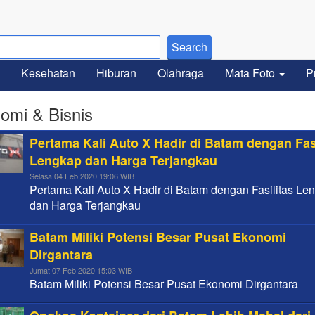
Kesehatan
Hiburan
Olahraga
Mata Foto
P
omi & Bisnis
Pertama Kali Auto X Hadir di Batam dengan Fas
Lengkap dan Harga Terjangkau
Selasa 04 Feb 2020 19:06 WIB
Pertama Kali Auto X Hadir di Batam dengan Fasilitas Le
dan Harga Terjangkau
Batam Miliki Potensi Besar Pusat Ekonomi
Dirgantara
Jumat 07 Feb 2020 15:03 WIB
Batam Miliki Potensi Besar Pusat Ekonomi Dirgantara