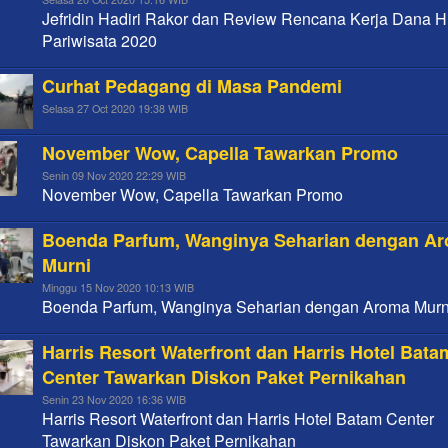
Jefridin Hadiri Rakor dan Review Rencana Kerja Dana H
Pariwisata 2020
Curhat Pedagang di Masa Pandemi
Selasa 27 Oct 2020 19:38 WIB
November Wow, Capella Tawarkan Promo
Senin 09 Nov 2020 22:29 WIB
November Wow, Capella Tawarkan Promo
Boenda Parfum, Wanginya Seharian dengan A
Murni
Minggu 15 Nov 2020 10:13 WIB
Boenda Parfum, Wanginya Seharian dengan Aroma Murn
Harris Resort Waterfront dan Harris Hotel Bata
Center Tawarkan Diskon Paket Pernikahan
Senin 23 Nov 2020 16:36 WIB
Harris Resort Waterfront dan Harris Hotel Batam Center
Tawarkan Diskon Paket Pernikahan