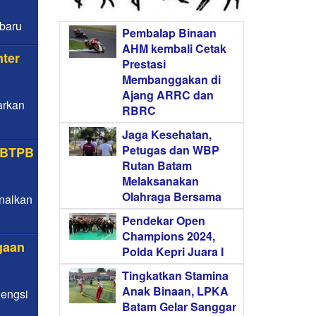
baru
Pembalap Binaan
AHM kembali Cetak
nter
Prestasi
Membanggakan di
Ajang ARRC dan
arkan
RBRC
Jaga Kesehatan,
Petugas dan WBP
a BTPB
Rutan Batam
Melaksanakan
Olahraga Bersama
nalkan
Pendekar Open
Champions 2024,
gaan
Polda Kepri Juara I
Tingkatkan Stamina
Anak Binaan, LPKA
gengsi
Batam Gelar Sanggar