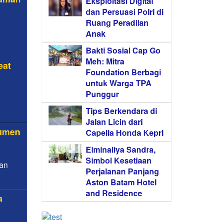
Eksploitasi Digital
dan Persuasi Polri di
Ruang Peradilan
Anak
Bakti Sosial Cap Go
Meh: Mitra
eat
Foundation Berbagi
untuk Warga TPA
Punggur
Tips Berkendara di
Jalan Licin dari
sumen
Capella Honda Kepri
Elminaliya Sandra,
Simbol Kesetiaan
lan
Perjalanan Panjang
Aston Batam Hotel
and Residence
a