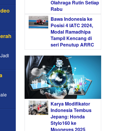
Olahraga Rutin Setiap
Rabu
ideo
Bawa Indonesia ke
Posisi 4 IATC 2024,
Modal Ramadhipa
aerah
Tampil Kencang di
seri Penutup ARRC
 Jadi
a
Sale
Karya Modifikator
Indonesia Tembus
Jepang: Honda
Stylo160 ke
Mooneyes 2025